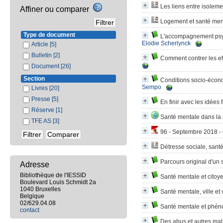
Les liens entre isolem
Affiner ou comparer
Logement et santé men
Type de document
L'accompagnement psych
Elodie Scherlynck
Article
[5]
Bulletin
[2]
Comment contrer les eff
Document
[26]
Section
Conditions socio-écono
Sempo
Livres
[20]
Presse
[5]
En finir avec les idées 
Réserve
[1]
Santé mentale dans la 
TFE AS
[3]
96 - Septembre 2018 - Q
Détresse sociale, sant
Parcours original d'un 
Adresse
Bibliothèque de l'IESSID
Santé mentale et citoy
Boulevard Louis Schmidt 2a
1040 Bruxelles
Santé mentale, ville et
Belgique
02/629.04.08
Santé mentale et phén
contact
Des abus et autres mal