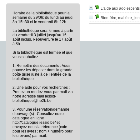
L'aide aux adolescents d
Horaire de la bibliothèque pour la
semaine du 29/06: du lundi au jeudi
Bien-être, mal être, j'en
8h-15h30 et le vendredi 8h-12h
La bibliothèque sera fermée à partir
du vendredi 3 juillet jusqu'au 16
août inclus. Réouverture le 17 août
à 8h.
Si la bibliothèque est fermée et que
vous souhaitez :
1. Remettre des documents : Vous
pouvez les déposer dans la grande
boîte grise juste à de l’entrée de la
bibliothèque
2. Une aide pour vos recherches :
Prenez un rendez-vous par mail via
notre adresse mail iessid-
bibliotheque@he2b.be
3. Pour une réservation/demande
d’ouvrage(s) : Consultez notre
catalogue en ligne
http://catalogue.iessid.be/ et
envoyez-nous la référence (cote
pour les livres ; nom + numéro pour
les revues) par mail.