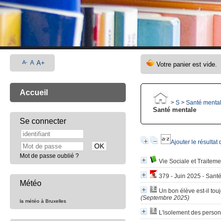
A-
A
A+
Accueil
>
S
>
Santé menta
Santé mentale
Se connecter
Ajouter le résultat
Mot de passe oublié ?
Vie Sociale et Traiteme
379 - Juin 2025 - Sant
Météo
Un bon élève est-il tou
(Septembre 2025)
la météo à Bruxelles
L'isolement des perso