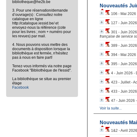
bibliotheque@he2b.be
Nouveautés Jui
3. Pour une réservation/demande
106 - Mai 2026 
d’ouvrage(s) : Consultez notre
catalogue en ligne
127 - Juin 2026
http://catalogue.iessid.be/ et
envoyez-nous la référence (cote
pour les livres ; nom + numéro pour
301 - Juin 2026 
les revues) par mail.
française de service so
4. Nous pouvons vous mettre des
389 - Juin 2026 
documents à disposition lorsque la
bibliothèque est fermée, n'hésitez
394 - Mai 2026 
pas à nous en faire part!
395 - Juin 2026
Tenez-vous informés via notre page
Facebook "Bibliothèque de l'Iessid".
4 - Juin 2026 -
La bibliothèque se situe au premier
423 - Juillet - A
étage
Facebook
433 - Juin 2026
47 - Juin 2026 - 
Voir la suite...
Nouveautés Mai
1&2 - Avril 2026 