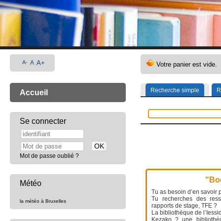
A-
A
A+
Recherche simple
R
Accueil
Se connecter
Mot de passe oublié ?
"Boo
Météo
Tu as besoin d’en savoir p
Tu recherches des resso
la météo à Bruxelles
rapports de stage, TFE ?
La bibliothèque de l’Iessi
Kezako ? une bibliothéc