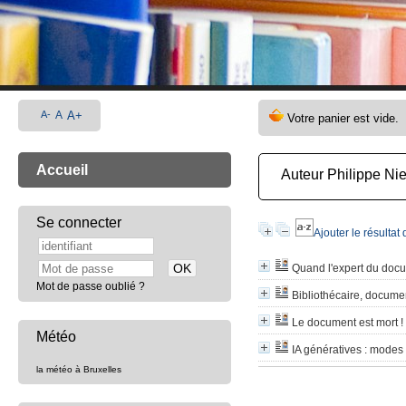
A-
A
A+
Accueil
Auteur Philippe N
Se connecter
Ajouter le résultat
Quand l'expert du docum
Mot de passe oublié ?
Bibliothécaire, documen
Le document est mort !
Météo
IA génératives
: modes d
la météo à Bruxelles