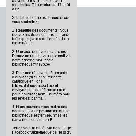
du vendredi 3 juillet jusqu'au 16
août inclus. Réouverture le 17 août
à 8h.
Si la bibliothèque est fermée et que
vous souhaitez :
1. Remettre des documents : Vous
pouvez les déposer dans la grande
boîte grise juste à de l’entrée de la
bibliothèque
2. Une aide pour vos recherches :
Prenez un rendez-vous par mail via
notre adresse mail iessid-
bibliotheque@he2b.be
3. Pour une réservation/demande
d’ouvrage(s) : Consultez notre
catalogue en ligne
http://catalogue.iessid.be/ et
envoyez-nous la référence (cote
pour les livres ; nom + numéro pour
les revues) par mail.
4. Nous pouvons vous mettre des
documents à disposition lorsque la
bibliothèque est fermée, n'hésitez
pas à nous en faire part!
Tenez-vous informés via notre page
Facebook "Bibliothèque de l'Iessid".