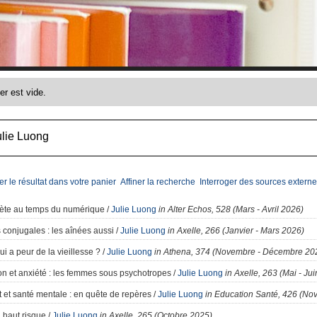
ulie Luong
er le résultat dans votre panier
Affiner la recherche
Interroger des sources externe
ète au temps du numérique
/
Julie Luong
in Alter Echos, 528 (Mars - Avril 2026)
 conjugales
: les aînées aussi
/
Julie Luong
in Axelle, 266 (Janvier - Mars 2026)
i a peur de la vieillesse ?
/
Julie Luong
in Athena, 374 (Novembre - Décembre 20
n et anxiété
: les femmes sous psychotropes
/
Julie Luong
in Axelle, 263 (Mai - Ju
et santé mentale
: en quête de repères
/
Julie Luong
in Education Santé, 426 (N
 haut risque
/
Julie Luong
in Axelle, 265 (Octobre 2025)