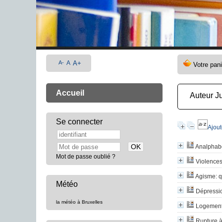
A-
A
A+
Accueil
Auteur J
Se connecter
Ajout
Analphab
Mot de passe oublié ?
Violences
Agisme: qu
Météo
Dépressio
la météo à Bruxelles
Logement 
Rupture à