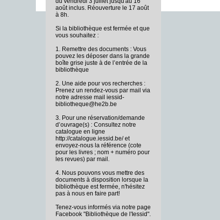
du vendredi 3 juillet jusqu'au 16
août inclus. Réouverture le 17 août
à 8h.
Si la bibliothèque est fermée et que
vous souhaitez :
1. Remettre des documents : Vous
pouvez les déposer dans la grande
boîte grise juste à de l’entrée de la
bibliothèque
2. Une aide pour vos recherches :
Prenez un rendez-vous par mail via
notre adresse mail iessid-
bibliotheque@he2b.be
3. Pour une réservation/demande
d’ouvrage(s) : Consultez notre
catalogue en ligne
http://catalogue.iessid.be/ et
envoyez-nous la référence (cote
pour les livres ; nom + numéro pour
les revues) par mail.
4. Nous pouvons vous mettre des
documents à disposition lorsque la
bibliothèque est fermée, n'hésitez
pas à nous en faire part!
Tenez-vous informés via notre page
Facebook "Bibliothèque de l'Iessid".