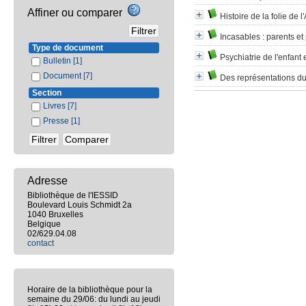
Affiner ou comparer
Histoire de la folie de l
Incasables
: parents et
Type de document
Psychiatrie de l'enfant 
Bulletin
[1]
Document
[7]
Des représentations du 
Section
Livres
[7]
Presse
[1]
Adresse
Bibliothèque de l'IESSID
Boulevard Louis Schmidt 2a
1040 Bruxelles
Belgique
02/629.04.08
contact
Horaire de la bibliothèque pour la
semaine du 29/06: du lundi au jeudi