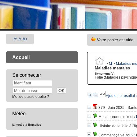
A-
A
A+
Accueil
>
M
>
Maladies me
Maladies mentales
Synonyme(s)
Se connecter
Folie ;Maladies psychiqu
Ajouter le résultat
Mot de passe oublié ?
379 - Juin 2025 - Sant
Météo
Mes neurones et moi
/
la météo à Bruxelles
Histoire de la folie à l
Comment ça va, toi ?
: 