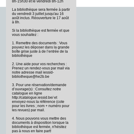
8h-15h30 et le vendredi 8h-12h
La bibliothèque sera fermée à partir
du vendredi 3 juillet jusqu'au 16
août inclus. Réouverture le 17 août
à 8h.
Si la bibliothèque est fermée et que
vous souhaitez :
1. Remettre des documents : Vous
pouvez les déposer dans la grande
boîte grise juste à de l’entrée de la
bibliothèque
2. Une aide pour vos recherches :
Prenez un rendez-vous par mail via
notre adresse mail iessid-
bibliotheque@he2b.be
3. Pour une réservation/demande
d’ouvrage(s) : Consultez notre
catalogue en ligne
http://catalogue.iessid.be/ et
envoyez-nous la référence (cote
pour les livres ; nom + numéro pour
les revues) par mail.
4. Nous pouvons vous mettre des
documents à disposition lorsque la
bibliothèque est fermée, n'hésitez
pas à nous en faire part!