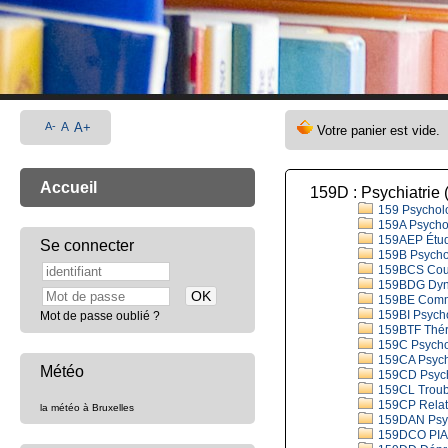
A-
A
A+
Accueil
159D : Psychiatrie 
159 Psycholo
159A Psychol
159AEP Étude
Se connecter
159B Psychol
159BCS Couple
159BDG Dyn
159BE Commun
159BI Psycholo
Mot de passe oublié ?
159BTF Théra
159C Psycholo
159CA Psych
Météo
159CD Psych
159CL Trouble
159CP Relati
la météo à Bruxelles
159DAN Psy
159DCO PIAG