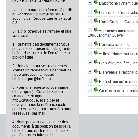
8h-15h30 et le vendredi 8h-12h
L'approche systémique
La bibliothèque sera fermée à partir
Les contes d'un psychia
du vendredi 3 juillet jusqu'au 16
août inclus. Réouverture le 17 août
L'anti-Oedipe
: Capital
à 8h.
Approches interculture
Si la bibliothèque est fermée et que
1996
/
Momar Gueye
vous souhaitez :
1. Remettre des documents : Vous
L'articulation du sanitai
pouvez les déposer dans la grande
boîte grise juste à de l’entrée de la
Asiles
: études sur la 
bibliothèque
Bien-être, mal être, j'en
2. Une aide pour vos recherches :
Prenez un rendez-vous par mail via
Bienvenue à l'hôpital p
notre adresse mail iessid-
bibliotheque@he2b.be
Et c'est moi qu'on enfe
3. Pour une réservation/demande
Ce n'est pas toi le prob
d’ouvrage(s) : Consultez notre
catalogue en ligne
http://catalogue.iessid.be/ et
envoyez-nous la référence (cote
pour les livres ; nom + numéro pour
les revues) par mail.
4. Nous pouvons vous mettre des
documents à disposition lorsque la
bibliothèque est fermée, n'hésitez
pas à nous en faire part!