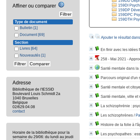
159DD Dépre
Affiner ou comparer
159DI Psychia
159DP Dével
159DPC Psyc
159DTH Psych
Type de document
Bulletin
[1]
Document
[69]
Ajouter le résultat dan
Section
Livres
[64]
En finir avec les idées 
Nouveautés
[1]
258 - Mai 2021 - Appro
Santé mentale dans la 
Parcours original d'un 
Adresse
Santé mentale et citoy
Bibliothèque de l'IESSID
Boulevard Louis Schmidt 2a
Santé mentale, ville et
1040 Bruxelles
Belgique
La schizophrénie
: psy
02/629.04.08
contact
Les schizophrènes
/
Pa
Histoire de la folie à l
Horaire de la bibliothèque pour la
Les psychopathes
: es
semaine du 29/06: du lundi au jeudi