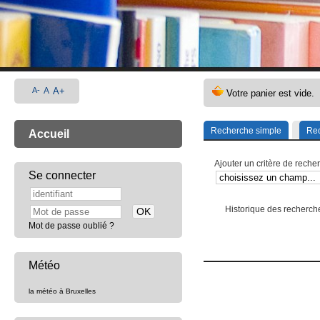
A-
A
A+
Recherche simple
Rec
Accueil
Ajouter un critère de reche
Se connecter
Historique des recherch
Mot de passe oublié ?
Météo
la météo à Bruxelles