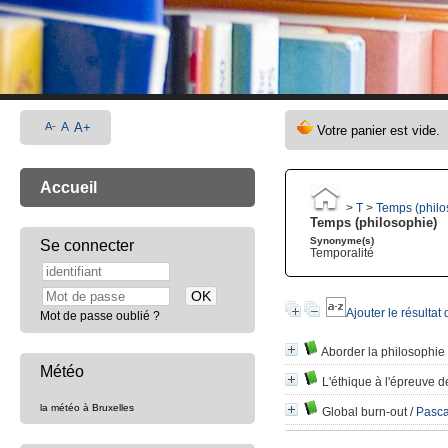
A-
A
A+
Accueil
>
T
>
Temps (philo
Temps (philosophie)
Synonyme(s)
Se connecter
Temporalité
Ajouter le résultat
Mot de passe oublié ?
Aborder la philosophie 
Météo
L'éthique à l'épreuve 
la météo à Bruxelles
Global burn-out
/
Pasca