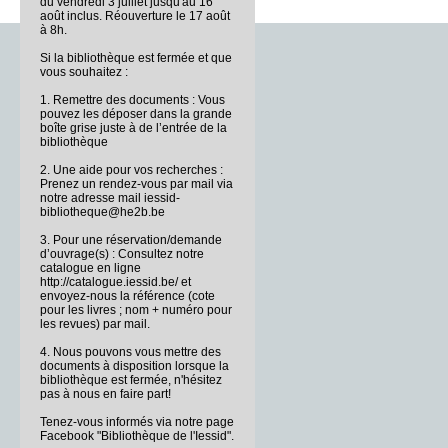
du vendredi 3 juillet jusqu'au 16
août inclus. Réouverture le 17 août
à 8h.
Si la bibliothèque est fermée et que
vous souhaitez :
1. Remettre des documents : Vous
pouvez les déposer dans la grande
boîte grise juste à de l’entrée de la
bibliothèque
2. Une aide pour vos recherches :
Prenez un rendez-vous par mail via
notre adresse mail iessid-
bibliotheque@he2b.be
3. Pour une réservation/demande
d’ouvrage(s) : Consultez notre
catalogue en ligne
http://catalogue.iessid.be/ et
envoyez-nous la référence (cote
pour les livres ; nom + numéro pour
les revues) par mail.
4. Nous pouvons vous mettre des
documents à disposition lorsque la
bibliothèque est fermée, n'hésitez
pas à nous en faire part!
Tenez-vous informés via notre page
Facebook "Bibliothèque de l'Iessid".