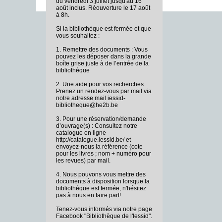
du vendredi 3 juillet jusqu'au 16
août inclus. Réouverture le 17 août
à 8h.
Si la bibliothèque est fermée et que
vous souhaitez :
1. Remettre des documents : Vous
pouvez les déposer dans la grande
boîte grise juste à de l’entrée de la
bibliothèque
2. Une aide pour vos recherches :
Prenez un rendez-vous par mail via
notre adresse mail iessid-
bibliotheque@he2b.be
3. Pour une réservation/demande
d’ouvrage(s) : Consultez notre
catalogue en ligne
http://catalogue.iessid.be/ et
envoyez-nous la référence (cote
pour les livres ; nom + numéro pour
les revues) par mail.
4. Nous pouvons vous mettre des
documents à disposition lorsque la
bibliothèque est fermée, n'hésitez
pas à nous en faire part!
Tenez-vous informés via notre page
Facebook "Bibliothèque de l'Iessid".