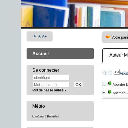
A-
A
A+
Accueil
Auteur M
Se connecter
Ajout
Aborder l
Mot de passe oublié ?
Antimanue
Météo
la météo à Bruxelles