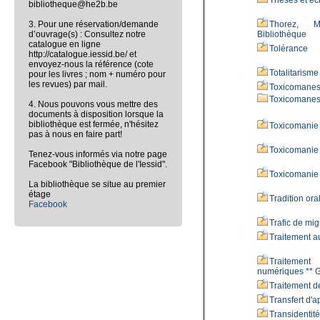
Thèses et éc
bibliotheque@he2b.be
3. Pour une réservation/demande
Thorez, M
d’ouvrage(s) : Consultez notre
Bibliothèque
catalogue en ligne
Tolérance
http://catalogue.iessid.be/ et
envoyez-nous la référence (cote
Totalitarisme
pour les livres ; nom + numéro pour
les revues) par mail.
Toxicomanes
Toxicomanes 
4. Nous pouvons vous mettre des
documents à disposition lorsque la
bibliothèque est fermée, n'hésitez
Toxicomanie 
pas à nous en faire part!
Toxicomanie 
Tenez-vous informés via notre page
Facebook "Bibliothèque de l'Iessid".
Toxicomanie 
La bibliothèque se situe au premier
étage
Tradition ora
Facebook
Trafic de mig
Traitement 
Traitement
numériques ** G
Traitement d
Transfert d'
Transidentité