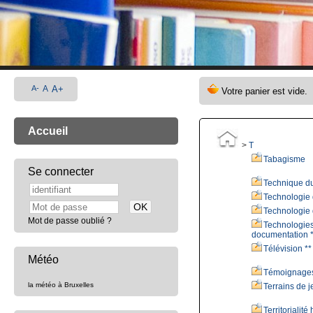
A-
A
A+
Accueil
>
T
Tabagisme
Se connecter
Technique du
Technologie 
Technologie d
Mot de passe oublié ?
Technologie
documentation *
Télévision **
Météo
Témoignage
la météo à Bruxelles
Terrains de j
Territorialit