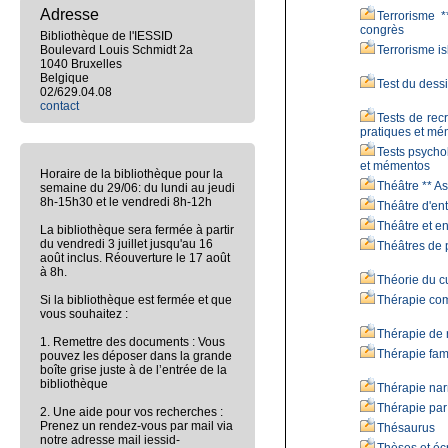
Adresse
Terrorisme *
congrès
Bibliothèque de l'IESSID
Boulevard Louis Schmidt 2a
Terrorisme is
1040 Bruxelles
Belgique
Test du dess
02/629.04.08
contact
Tests de rec
pratiques et m
Tests psycho
et mémentos
Horaire de la bibliothèque pour la
Théâtre ** As
semaine du 29/06: du lundi au jeudi
8h-15h30 et le vendredi 8h-12h
Théâtre d'ent
Théâtre et en
La bibliothèque sera fermée à partir
du vendredi 3 juillet jusqu'au 16
Théâtres de 
août inclus. Réouverture le 17 août
à 8h.
Théorie du c
Si la bibliothèque est fermée et que
Thérapie co
vous souhaitez :
Thérapie de
1. Remettre des documents : Vous
Thérapie fam
pouvez les déposer dans la grande
boîte grise juste à de l’entrée de la
bibliothèque
Thérapie nar
Thérapie par 
2. Une aide pour vos recherches :
Prenez un rendez-vous par mail via
Thésaurus
notre adresse mail iessid-