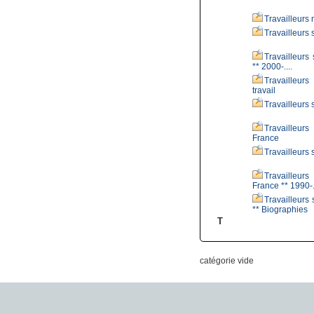
Travailleurs 
Travailleurs 
Travailleurs 
** 2000-....
Travailleur
travail
Travailleurs
Travailleur
France
Travailleurs 
Travailleur
France ** 1990-.
Travailleurs 
** Biographies
T
catégorie vide