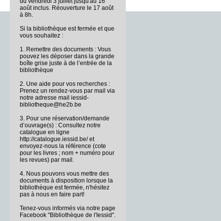
du vendredi 3 juillet jusqu'au 16
août inclus. Réouverture le 17 août
à 8h.
Si la bibliothèque est fermée et que
vous souhaitez :
1. Remettre des documents : Vous
pouvez les déposer dans la grande
boîte grise juste à de l’entrée de la
bibliothèque
2. Une aide pour vos recherches :
Prenez un rendez-vous par mail via
notre adresse mail iessid-
bibliotheque@he2b.be
3. Pour une réservation/demande
d’ouvrage(s) : Consultez notre
catalogue en ligne
http://catalogue.iessid.be/ et
envoyez-nous la référence (cote
pour les livres ; nom + numéro pour
les revues) par mail.
4. Nous pouvons vous mettre des
documents à disposition lorsque la
bibliothèque est fermée, n'hésitez
pas à nous en faire part!
Tenez-vous informés via notre page
Facebook "Bibliothèque de l'Iessid".