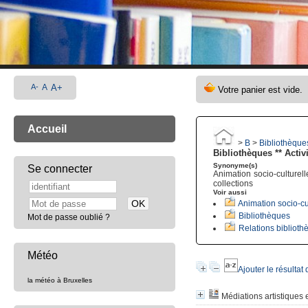
A-
A
A+
Accueil
>
B
>
Bibliothèques
Bibliothèques ** Activi
Synonyme(s)
Se connecter
Animation socio-culturell
collections
Voir aussi
Animation socio-cu
Bibliothèques
Mot de passe oublié ?
Relations bibliothè
Météo
Ajouter le résultat
la météo à Bruxelles
Médiations artistiques e