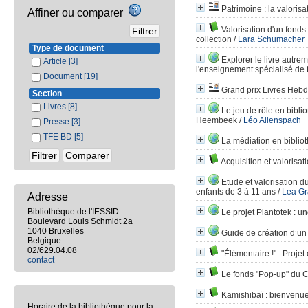
Patrimoine
: la valoris
Affiner ou comparer
Valorisation d'un fond
collection
/
Lara Schumacher
Type de document
Explorer le livre autre
Article
[3]
l'enseignement spécialisé de t
Document
[19]
Grand prix Livres Heb
Section
Livres
[8]
Le jeu de rôle en bibli
Heembeek
/
Léo Allenspach
Presse
[3]
TFE BD
[5]
La médiation en bibliot
Acquisition et valorisa
Etude et valorisation d
enfants de 3 à 11 ans
/
Lea Gr
Adresse
Bibliothèque de l'IESSID
Le projet Plantotek
: un
Boulevard Louis Schmidt 2a
1040 Bruxelles
Guide de création d’un
Belgique
02/629.04.08
"Élémentaire !"
: Projet
contact
Le fonds "Pop-up" du C
Kamishibaï
: bienvenue
Horaire de la bibliothèque pour la