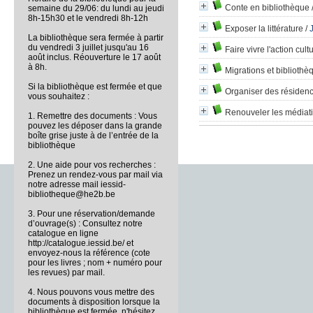
Conte en bibliothèque
semaine du 29/06: du lundi au jeudi
8h-15h30 et le vendredi 8h-12h
Exposer la littérature
/
La bibliothèque sera fermée à partir
du vendredi 3 juillet jusqu'au 16
Faire vivre l'action cult
août inclus. Réouverture le 17 août
à 8h.
Migrations et bibliothè
Si la bibliothèque est fermée et que
Organiser des résidence
vous souhaitez :
Renouveler les médiati
1. Remettre des documents : Vous
pouvez les déposer dans la grande
boîte grise juste à de l’entrée de la
bibliothèque
2. Une aide pour vos recherches :
Prenez un rendez-vous par mail via
notre adresse mail iessid-
bibliotheque@he2b.be
3. Pour une réservation/demande
d’ouvrage(s) : Consultez notre
catalogue en ligne
http://catalogue.iessid.be/ et
envoyez-nous la référence (cote
pour les livres ; nom + numéro pour
les revues) par mail.
4. Nous pouvons vous mettre des
documents à disposition lorsque la
bibliothèque est fermée, n'hésitez