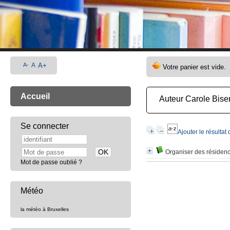
A-
A
A+
Accueil
Auteur Carole Bise
Se connecter
Ajouter le résultat
Organiser des résidence
Mot de passe oublié ?
Météo
la météo à Bruxelles