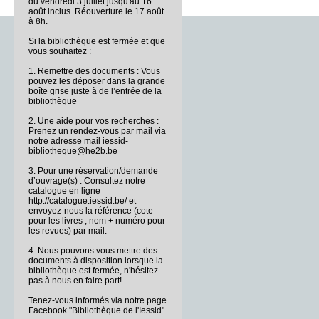
du vendredi 3 juillet jusqu'au 16
août inclus. Réouverture le 17 août
à 8h.
Si la bibliothèque est fermée et que
vous souhaitez :
1. Remettre des documents : Vous
pouvez les déposer dans la grande
boîte grise juste à de l’entrée de la
bibliothèque
2. Une aide pour vos recherches :
Prenez un rendez-vous par mail via
notre adresse mail iessid-
bibliotheque@he2b.be
3. Pour une réservation/demande
d’ouvrage(s) : Consultez notre
catalogue en ligne
http://catalogue.iessid.be/ et
envoyez-nous la référence (cote
pour les livres ; nom + numéro pour
les revues) par mail.
4. Nous pouvons vous mettre des
documents à disposition lorsque la
bibliothèque est fermée, n'hésitez
pas à nous en faire part!
Tenez-vous informés via notre page
Facebook "Bibliothèque de l'Iessid".