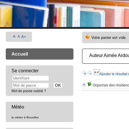
A-
A
A+
Accueil
Auteur Aimée Ardo
Se connecter
Ajouter le résultat
Organiser des résidence
Mot de passe oublié ?
Météo
la météo à Bruxelles