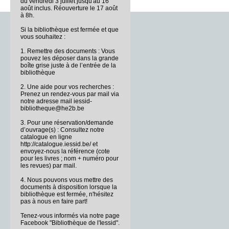
du vendredi 3 juillet jusqu'au 16
août inclus. Réouverture le 17 août
à 8h.
Si la bibliothèque est fermée et que
vous souhaitez :
1. Remettre des documents : Vous
pouvez les déposer dans la grande
boîte grise juste à de l’entrée de la
bibliothèque
2. Une aide pour vos recherches :
Prenez un rendez-vous par mail via
notre adresse mail iessid-
bibliotheque@he2b.be
3. Pour une réservation/demande
d’ouvrage(s) : Consultez notre
catalogue en ligne
http://catalogue.iessid.be/ et
envoyez-nous la référence (cote
pour les livres ; nom + numéro pour
les revues) par mail.
4. Nous pouvons vous mettre des
documents à disposition lorsque la
bibliothèque est fermée, n'hésitez
pas à nous en faire part!
Tenez-vous informés via notre page
Facebook "Bibliothèque de l'Iessid".