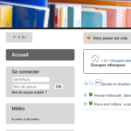
A-
A
A+
Accueil
>
G
>
Groupes eth
Groupes ethniques
Se connecter
Ajouter le résultat
Mot de passe oublié ?
Penser l'ethnicité
: Iden
Race and culture
: a wo
Météo
la météo à Bruxelles