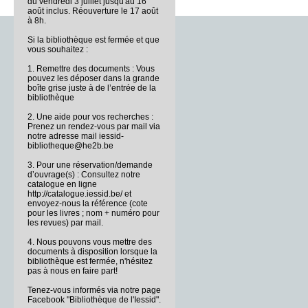
du vendredi 3 juillet jusqu'au 16
août inclus. Réouverture le 17 août
à 8h.
Si la bibliothèque est fermée et que
vous souhaitez :
1. Remettre des documents : Vous
pouvez les déposer dans la grande
boîte grise juste à de l’entrée de la
bibliothèque
2. Une aide pour vos recherches :
Prenez un rendez-vous par mail via
notre adresse mail iessid-
bibliotheque@he2b.be
3. Pour une réservation/demande
d’ouvrage(s) : Consultez notre
catalogue en ligne
http://catalogue.iessid.be/ et
envoyez-nous la référence (cote
pour les livres ; nom + numéro pour
les revues) par mail.
4. Nous pouvons vous mettre des
documents à disposition lorsque la
bibliothèque est fermée, n'hésitez
pas à nous en faire part!
Tenez-vous informés via notre page
Facebook "Bibliothèque de l'Iessid".