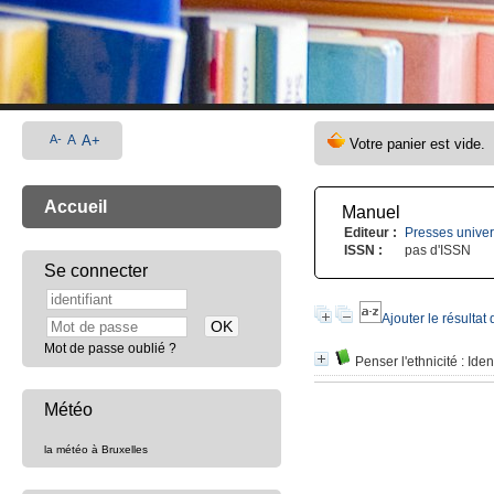
A-
A
A+
Accueil
Manuel
Editeur :
Presses univer
ISSN :
pas d'ISSN
Se connecter
Ajouter le résultat
Mot de passe oublié ?
Penser l'ethnicité
: Iden
Météo
la météo à Bruxelles