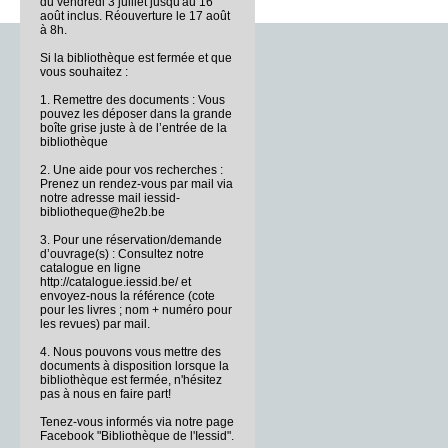
du vendredi 3 juillet jusqu'au 16
août inclus. Réouverture le 17 août
à 8h.
Si la bibliothèque est fermée et que
vous souhaitez :
1. Remettre des documents : Vous
pouvez les déposer dans la grande
boîte grise juste à de l’entrée de la
bibliothèque
2. Une aide pour vos recherches :
Prenez un rendez-vous par mail via
notre adresse mail iessid-
bibliotheque@he2b.be
3. Pour une réservation/demande
d’ouvrage(s) : Consultez notre
catalogue en ligne
http://catalogue.iessid.be/ et
envoyez-nous la référence (cote
pour les livres ; nom + numéro pour
les revues) par mail.
4. Nous pouvons vous mettre des
documents à disposition lorsque la
bibliothèque est fermée, n'hésitez
pas à nous en faire part!
Tenez-vous informés via notre page
Facebook "Bibliothèque de l'Iessid".