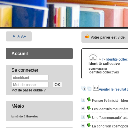
A-
A
A+
Accueil
>
I
>
Identité collec
Identité collective
Synonyme(s)
Se connecter
Identités collectives
Ajouter le résultat
Mot de passe oublié ?
Penser l'ethnicité
: Iden
Météo
Les identités meurtrièr
la météo à Bruxelles
Une "communauté" asia
La condition cosmopoli