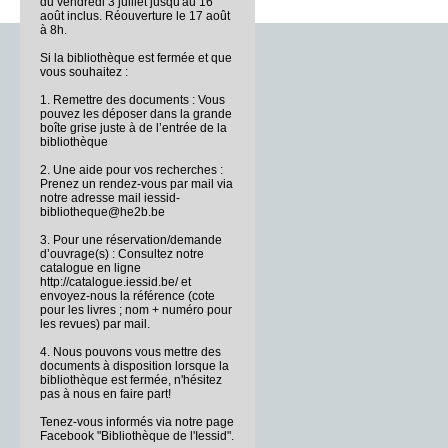
du vendredi 3 juillet jusqu'au 16
août inclus. Réouverture le 17 août
à 8h.
Si la bibliothèque est fermée et que
vous souhaitez :
1. Remettre des documents : Vous
pouvez les déposer dans la grande
boîte grise juste à de l’entrée de la
bibliothèque
2. Une aide pour vos recherches :
Prenez un rendez-vous par mail via
notre adresse mail iessid-
bibliotheque@he2b.be
3. Pour une réservation/demande
d’ouvrage(s) : Consultez notre
catalogue en ligne
http://catalogue.iessid.be/ et
envoyez-nous la référence (cote
pour les livres ; nom + numéro pour
les revues) par mail.
4. Nous pouvons vous mettre des
documents à disposition lorsque la
bibliothèque est fermée, n'hésitez
pas à nous en faire part!
Tenez-vous informés via notre page
Facebook "Bibliothèque de l'Iessid".