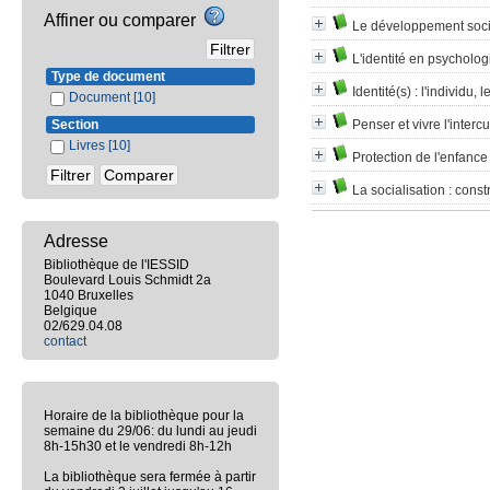
Affiner ou comparer
Le développement social
L'identité en psycholog
Type de document
Identité(s)
: l'individu, 
Document
[10]
Section
Penser et vivre l'intercu
Livres
[10]
Protection de l'enfance
La socialisation
: const
Adresse
Bibliothèque de l'IESSID
Boulevard Louis Schmidt 2a
1040 Bruxelles
Belgique
02/629.04.08
contact
Horaire de la bibliothèque pour la
semaine du 29/06: du lundi au jeudi
8h-15h30 et le vendredi 8h-12h
La bibliothèque sera fermée à partir