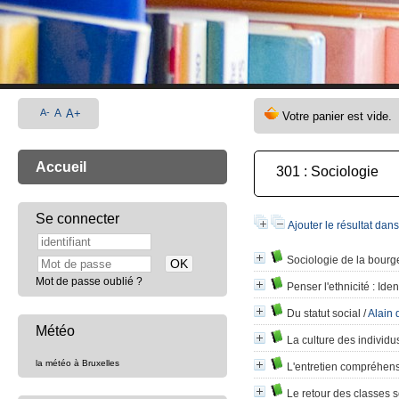
A-
A
A+
Accueil
301 : Sociologie
Se connecter
Ajouter le résultat dan
Sociologie de la bourg
Mot de passe oublié ?
Penser l'ethnicité
: Iden
Du statut social
/
Alain 
Météo
La culture des individu
la météo à Bruxelles
L'entretien compréhens
Le retour des classes s