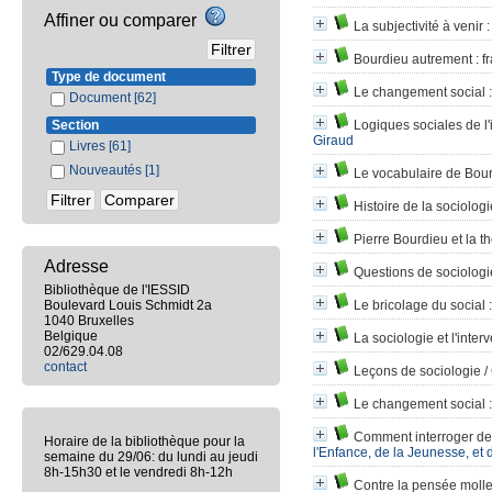
Affiner ou comparer
La subjectivité à venir
:
Bourdieu autrement
: f
Type de document
Le changement social
:
Document
[62]
Section
Logiques sociales de l'i
Giraud
Livres
[61]
Nouveautés
[1]
Le vocabulaire de Bou
Histoire de la sociologi
Pierre Bourdieu et la t
Adresse
Questions de sociologi
Bibliothèque de l'IESSID
Boulevard Louis Schmidt 2a
Le bricolage du social
:
1040 Bruxelles
Belgique
La sociologie et l'inter
02/629.04.08
contact
Leçons de sociologie
/
Le changement social
:
Comment interroger de 
Horaire de la bibliothèque pour la
l'Enfance, de la Jeunesse, et 
semaine du 29/06: du lundi au jeudi
8h-15h30 et le vendredi 8h-12h
Contre la pensée moll