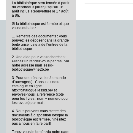
La bibliothèque sera fermée à partir
du vendredi 3 juillet jusqu'au 16
août inclus. Réouverture le 17 août
à 8h.
Si la bibliothèque est fermée et que
vous souhaitez :
1. Remettre des documents : Vous
pouvez les déposer dans la grande
boîte grise juste à de l’entrée de la
bibliothèque
2. Une aide pour vos recherches :
Prenez un rendez-vous par mail via
notre adresse mail iessid-
bibliotheque@he2b.be
3. Pour une réservation/demande
d’ouvrage(s) : Consultez notre
catalogue en ligne
http://catalogue.iessid.be/ et
envoyez-nous la référence (cote
pour les livres ; nom + numéro pour
les revues) par mail.
4. Nous pouvons vous mettre des
documents à disposition lorsque la
bibliothèque est fermée, n'hésitez
pas à nous en faire part!
Tenez-vous informés via notre page