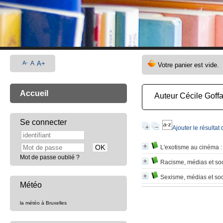
A-
A
A+
Accueil
Auteur Cécile Goff
Se connecter
Ajouter le résultat
L'exotisme au cinéma
:
Mot de passe oublié ?
Racisme, médias et so
Sexisme, médias et soc
Météo
la météo à Bruxelles