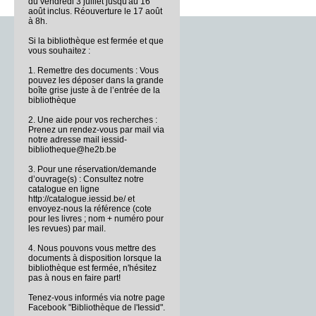
du vendredi 3 juillet jusqu'au 16
août inclus. Réouverture le 17 août
à 8h.
Si la bibliothèque est fermée et que
vous souhaitez :
1. Remettre des documents : Vous
pouvez les déposer dans la grande
boîte grise juste à de l’entrée de la
bibliothèque
2. Une aide pour vos recherches :
Prenez un rendez-vous par mail via
notre adresse mail iessid-
bibliotheque@he2b.be
3. Pour une réservation/demande
d’ouvrage(s) : Consultez notre
catalogue en ligne
http://catalogue.iessid.be/ et
envoyez-nous la référence (cote
pour les livres ; nom + numéro pour
les revues) par mail.
4. Nous pouvons vous mettre des
documents à disposition lorsque la
bibliothèque est fermée, n'hésitez
pas à nous en faire part!
Tenez-vous informés via notre page
Facebook "Bibliothèque de l'Iessid".