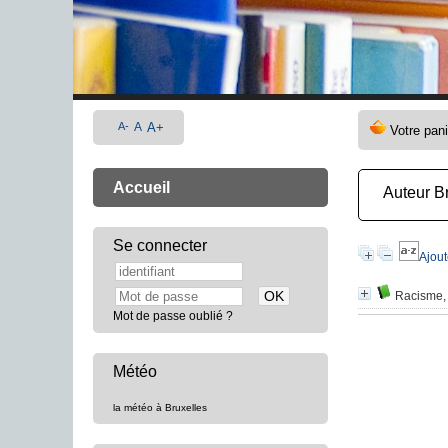
A-
A
A+
Accueil
Auteur B
Se connecter
Ajout
Racisme, 
Mot de passe oublié ?
Météo
la météo à Bruxelles