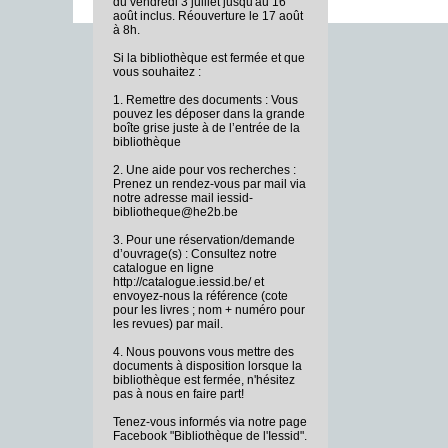
du vendredi 3 juillet jusqu'au 16
août inclus. Réouverture le 17 août
à 8h.
Si la bibliothèque est fermée et que
vous souhaitez :
1. Remettre des documents : Vous
pouvez les déposer dans la grande
boîte grise juste à de l’entrée de la
bibliothèque
2. Une aide pour vos recherches :
Prenez un rendez-vous par mail via
notre adresse mail iessid-
bibliotheque@he2b.be
3. Pour une réservation/demande
d’ouvrage(s) : Consultez notre
catalogue en ligne
http://catalogue.iessid.be/ et
envoyez-nous la référence (cote
pour les livres ; nom + numéro pour
les revues) par mail.
4. Nous pouvons vous mettre des
documents à disposition lorsque la
bibliothèque est fermée, n'hésitez
pas à nous en faire part!
Tenez-vous informés via notre page
Facebook "Bibliothèque de l'Iessid".