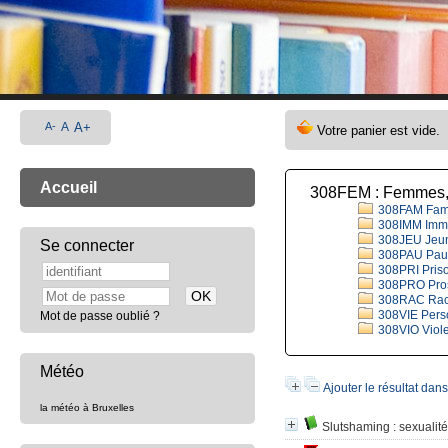
A-
A
A+
Accueil
308FEM : Femmes,
308FAM Fami
308IMM Immig
308JEU Jeune
Se connecter
308PAU Pauvr
308PRI Pris
308PRO Prost
308RAC Rac
308VIE Perso
Mot de passe oublié ?
308VIO Viole
Météo
Ajouter le résultat dan
la météo à Bruxelles
Slutshaming
: sexualit