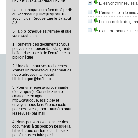
8h-15h30 et le vendredi 8h-12h
Elles vont finir seules 
La bibliothèque sera fermée à partir
L'énigme de la femme 
du vendredi 3 juillet jusqu'au 16
août inclus. Réouverture le 17 août
Les essentiels du genr
à 8h.
Ex utero
: pour en finir
Si la bibliothèque est fermée et que
vous souhaitez :
1. Remettre des documents : Vous
pouvez les déposer dans la grande
boîte grise juste à de l’entrée de la
bibliothèque
2. Une aide pour vos recherches :
Prenez un rendez-vous par mail via
notre adresse mail iessid-
bibliotheque@he2b.be
3. Pour une réservation/demande
d’ouvrage(s) : Consultez notre
catalogue en ligne
http://catalogue.iessid.be/ et
envoyez-nous la référence (cote
pour les livres ; nom + numéro pour
les revues) par mail.
4. Nous pouvons vous mettre des
documents à disposition lorsque la
bibliothèque est fermée, n'hésitez
pas à nous en faire part!