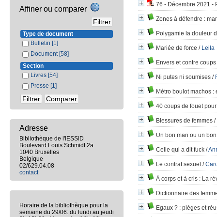
76 - Décembre 2021 - P
Affiner ou comparer
Zones à défendre
: man
Polygamie la douleur 
Type de document
Bulletin
[1]
Mariée de force
/
Leila
Document
[58]
Envers et contre coups 
Section
Livres
[54]
Ni putes ni soumises
/
Presse
[1]
Métro boulot machos
: 
40 coups de fouet pour
Blessures de femmes
/
Adresse
Un bon mari ou un bon 
Bibliothèque de l'IESSID
Boulevard Louis Schmidt 2a
Celle qui a dit fuck
/
An
1040 Bruxelles
Belgique
Le contrat sexuel
/
Car
02/629.04.08
contact
À corps et à cris
: La ré
Dictionnaire des femm
Horaire de la bibliothèque pour la
Egaux ?
: pièges et ré
semaine du 29/06: du lundi au jeudi