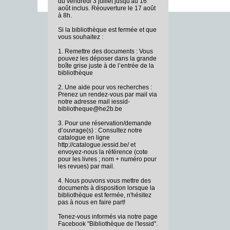
du vendredi 3 juillet jusqu'au 16
août inclus. Réouverture le 17 août
à 8h.
Si la bibliothèque est fermée et que
vous souhaitez :
1. Remettre des documents : Vous
pouvez les déposer dans la grande
boîte grise juste à de l’entrée de la
bibliothèque
2. Une aide pour vos recherches :
Prenez un rendez-vous par mail via
notre adresse mail iessid-
bibliotheque@he2b.be
3. Pour une réservation/demande
d’ouvrage(s) : Consultez notre
catalogue en ligne
http://catalogue.iessid.be/ et
envoyez-nous la référence (cote
pour les livres ; nom + numéro pour
les revues) par mail.
4. Nous pouvons vous mettre des
documents à disposition lorsque la
bibliothèque est fermée, n'hésitez
pas à nous en faire part!
Tenez-vous informés via notre page
Facebook "Bibliothèque de l'Iessid".