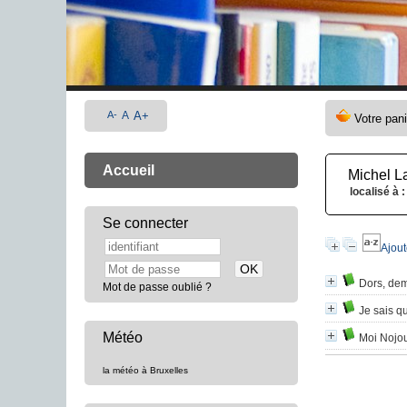
A-
A
A+
Accueil
Michel L
localisé à :
Se connecter
Ajout
Dors, dem
Mot de passe oublié ?
Je sais q
Météo
Moi Nojou
la météo à Bruxelles