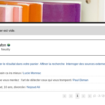
afon
Neuilly
er le résultat dans votre panier
Affiner la recherche
Interroger des sources externe
ain ca ira mieux
/
Lucie Monnac
ue vous mentez
: l'art de détecter ceux qui vous trompent
/
Paul Ekman
d, 10 ans, divorcée
/
Nojoud Ali
1
(1 - 3 / 3)