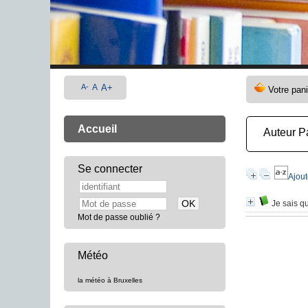
A-
A
A+
Accueil
Auteur P
Se connecter
Ajout
Je sais q
Mot de passe oublié ?
Météo
la météo à Bruxelles