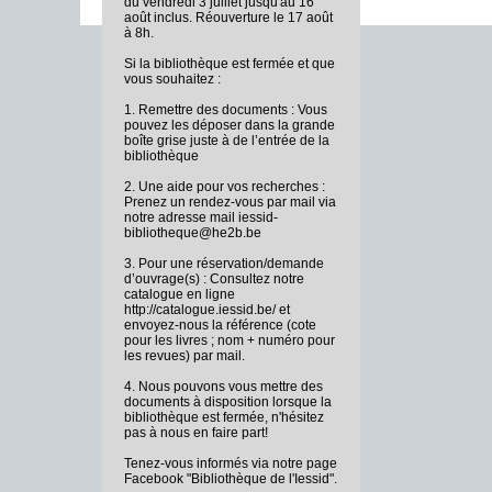
du vendredi 3 juillet jusqu'au 16
août inclus. Réouverture le 17 août
à 8h.
Si la bibliothèque est fermée et que
vous souhaitez :
1. Remettre des documents : Vous
pouvez les déposer dans la grande
boîte grise juste à de l’entrée de la
bibliothèque
2. Une aide pour vos recherches :
Prenez un rendez-vous par mail via
notre adresse mail iessid-
bibliotheque@he2b.be
3. Pour une réservation/demande
d’ouvrage(s) : Consultez notre
catalogue en ligne
http://catalogue.iessid.be/ et
envoyez-nous la référence (cote
pour les livres ; nom + numéro pour
les revues) par mail.
4. Nous pouvons vous mettre des
documents à disposition lorsque la
bibliothèque est fermée, n'hésitez
pas à nous en faire part!
Tenez-vous informés via notre page
Facebook "Bibliothèque de l'Iessid".