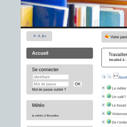
A-
A
A+
Accueil
Travaille
localisé à :
Se connecter
Ajout
Le métier
Mot de passe oublié ?
Un café? a
Météo
Le travai
Violences 
la météo à Bruxelles
De l’ombr