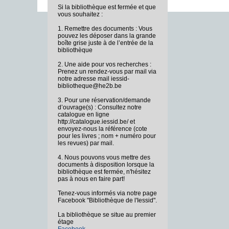
Si la bibliothèque est fermée et que
vous souhaitez :
1. Remettre des documents : Vous
pouvez les déposer dans la grande
boîte grise juste à de l’entrée de la
bibliothèque
2. Une aide pour vos recherches :
Prenez un rendez-vous par mail via
notre adresse mail iessid-
bibliotheque@he2b.be
3. Pour une réservation/demande
d’ouvrage(s) : Consultez notre
catalogue en ligne
http://catalogue.iessid.be/ et
envoyez-nous la référence (cote
pour les livres ; nom + numéro pour
les revues) par mail.
4. Nous pouvons vous mettre des
documents à disposition lorsque la
bibliothèque est fermée, n'hésitez
pas à nous en faire part!
Tenez-vous informés via notre page
Facebook "Bibliothèque de l'Iessid".
La bibliothèque se situe au premier
étage