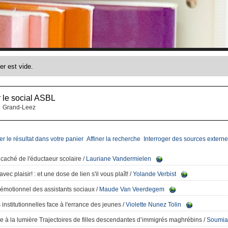
r le social ASBL
Grand-Leez
er le résultat dans votre panier
Affiner la recherche
Interroger des sources externe
 caché de l'éductaeur scolaire
/
Lauriane Vandermielen
vec plaisir!
: et une dose de lien s'il vous plaît!
/
Yolande Verbist
l émotionnel des assistants sociaux
/
Maude Van Veerdegem
institutionnelles face à l'errance des jeunes
/
Violette Nunez Tolin
e à la lumière Trajectoires de filles descendantes d’immigrés maghrébins
/
Soumia 