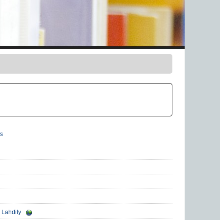
s
Lahdily