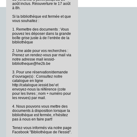
août inclus. Réouverture le 17 août
à 8h.
Si la bibliothèque est fermée et que
vous souhaitez :
1. Remettre des documents : Vous
pouvez les déposer dans la grande
boîte grise juste à de l’entrée de la
bibliothèque
2. Une aide pour vos recherches :
Prenez un rendez-vous par mail via
notre adresse mail iessid-
bibliotheque@he2b.be
3. Pour une réservation/demande
d’ouvrage(s) : Consultez notre
catalogue en ligne
http://catalogue.iessid.be/ et
envoyez-nous la référence (cote
pour les livres ; nom + numéro pour
les revues) par mail.
4. Nous pouvons vous mettre des
documents à disposition lorsque la
bibliothèque est fermée, n'hésitez
pas à nous en faire part!
Tenez-vous informés via notre page
Facebook "Bibliothèque de l'Iessid".