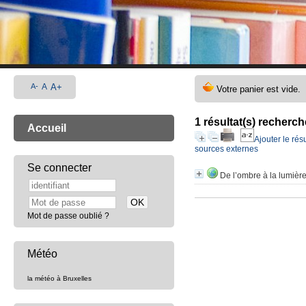
A-
A
A+
1 résultat(s) recherc
Accueil
Ajouter le rés
sources externes
Se connecter
De l’ombre à la lumièr
Mot de passe oublié ?
Météo
la météo à Bruxelles