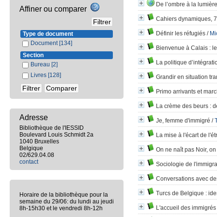
De l’ombre à la lumièr
Affiner ou comparer
Cahiers dynamiques, 7
Définir les réfugiés
/
Mi
Type de document
Document
[134]
Bienvenue à Calais
: l
Section
La politique d’intégrat
Bureau
[2]
Livres
[128]
Grandir en situation tra
Primo arrivants et marc
La crème des beurs
: d
Adresse
Je, femme d'immigré
/
Bibliothèque de l'IESSID
Boulevard Louis Schmidt 2a
La mise à l'écart de l'é
1040 Bruxelles
Belgique
On ne naît pas Noir, on
02/629.04.08
contact
Sociologie de l'immigra
Conversations avec de
Turcs de Belgique
: ide
Horaire de la bibliothèque pour la
semaine du 29/06: du lundi au jeudi
L'accueil des immigrés v
8h-15h30 et le vendredi 8h-12h