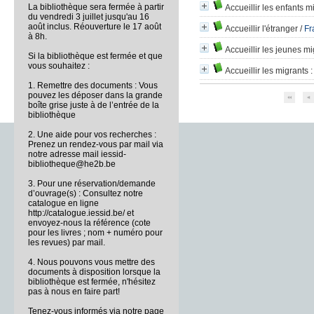
La bibliothèque sera fermée à partir
Accueillir les enfants m
du vendredi 3 juillet jusqu'au 16
août inclus. Réouverture le 17 août
Accueillir l'étranger
/
Fr
à 8h.
Accueillir les jeunes m
Si la bibliothèque est fermée et que
vous souhaitez :
Accueillir les migrants
:
1. Remettre des documents : Vous
pouvez les déposer dans la grande
boîte grise juste à de l’entrée de la
bibliothèque
2. Une aide pour vos recherches :
Prenez un rendez-vous par mail via
notre adresse mail iessid-
bibliotheque@he2b.be
3. Pour une réservation/demande
d’ouvrage(s) : Consultez notre
catalogue en ligne
http://catalogue.iessid.be/ et
envoyez-nous la référence (cote
pour les livres ; nom + numéro pour
les revues) par mail.
4. Nous pouvons vous mettre des
documents à disposition lorsque la
bibliothèque est fermée, n'hésitez
pas à nous en faire part!
Tenez-vous informés via notre page