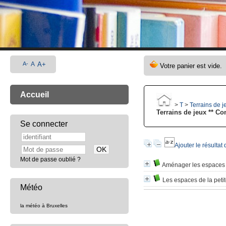
A-
A
A+
Accueil
>
T
>
Terrains de j
Terrains de jeux ** Co
Se connecter
Ajouter le résultat
Mot de passe oublié ?
Aménager les espaces d
Les espaces de la peti
Météo
la météo à Bruxelles