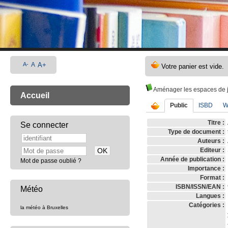
A-
A
A+
Aménager les espaces de je
Accueil
Public
ISBD
W
Titre :
Se connecter
Type de document :
Auteurs :
Editeur :
Année de publication :
Mot de passe oublié ?
Importance :
Format :
ISBN/ISSN/EAN :
Météo
Langues :
Catégories :
la météo à Bruxelles