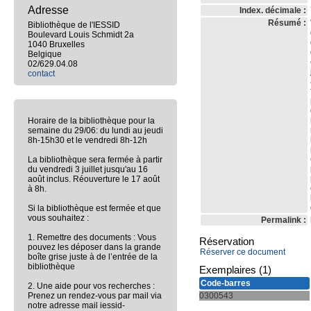
Adresse
Index. décimale :
Résumé :
Bibliothèque de l'IESSID
Boulevard Louis Schmidt 2a
1040 Bruxelles
Belgique
02/629.04.08
contact
Horaire de la bibliothèque pour la
semaine du 29/06: du lundi au jeudi
8h-15h30 et le vendredi 8h-12h
La bibliothèque sera fermée à partir
du vendredi 3 juillet jusqu'au 16
août inclus. Réouverture le 17 août
à 8h.
Si la bibliothèque est fermée et que
vous souhaitez :
Permalink :
1. Remettre des documents : Vous
Réservation
pouvez les déposer dans la grande
Réserver ce document
boîte grise juste à de l’entrée de la
bibliothèque
Exemplaires (1)
Code-barres
2. Une aide pour vos recherches :
Prenez un rendez-vous par mail via
0300543
notre adresse mail iessid-