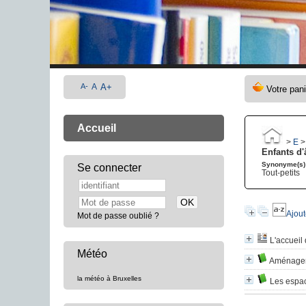
A-
A
A+
Accueil
>
E
Enfants d'
Synonyme(s)
Se connecter
Tout-petits
Ajout
Mot de passe oublié ?
L'accueil
Météo
Aménager 
la météo à Bruxelles
Les espac