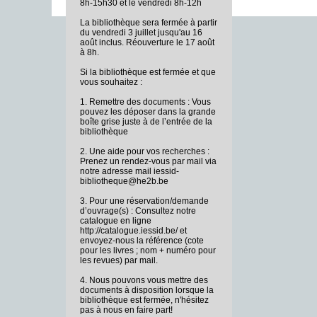
8h-15h30 et le vendredi 8h-12h
La bibliothèque sera fermée à partir
du vendredi 3 juillet jusqu'au 16
août inclus. Réouverture le 17 août
à 8h.
Si la bibliothèque est fermée et que
vous souhaitez :
1. Remettre des documents : Vous
pouvez les déposer dans la grande
boîte grise juste à de l’entrée de la
bibliothèque
2. Une aide pour vos recherches :
Prenez un rendez-vous par mail via
notre adresse mail iessid-
bibliotheque@he2b.be
3. Pour une réservation/demande
d’ouvrage(s) : Consultez notre
catalogue en ligne
http://catalogue.iessid.be/ et
envoyez-nous la référence (cote
pour les livres ; nom + numéro pour
les revues) par mail.
4. Nous pouvons vous mettre des
documents à disposition lorsque la
bibliothèque est fermée, n'hésitez
pas à nous en faire part!