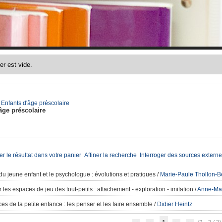
>
Enfants d'âge préscolaire
âge préscolaire
er le résultat dans votre panier
Affiner la recherche
Interroger des sources externe
 du jeune enfant et le psychologue
: évolutions et pratiques
/
Marie-Paule Thollon-B
les espaces de jeu des tout-petits
: attachement - exploration - imitation
/
Anne-Mar
es de la petite enfance
: les penser et les faire ensemble
/
Didier Heintz