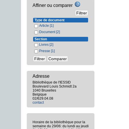
Affiner ou comparer
Type de document
Article
[1]
Document
[2]
Section
Livres
[2]
Presse
[1]
Adresse
Bibliothèque de l'IESSID
Boulevard Louis Schmidt 2a
1040 Bruxelles
Belgique
02/629.04.08
contact
Horaire de la bibliothèque pour la
semaine du 29/06: du lundi au jeudi