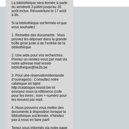
La bibliothèque sera fermée à partir
du vendredi 3 juillet jusqu'au 16
août inclus. Réouverture le 17 août
à 8h.
Si la bibliothèque est fermée et que
vous souhaitez :
1. Remettre des documents : Vous
pouvez les déposer dans la grande
boîte grise juste à de l’entrée de la
bibliothèque
2. Une aide pour vos recherches :
Prenez un rendez-vous par mail via
notre adresse mail iessid-
bibliotheque@he2b.be
3. Pour une réservation/demande
d’ouvrage(s) : Consultez notre
catalogue en ligne
http://catalogue.iessid.be/ et
envoyez-nous la référence (cote
pour les livres ; nom + numéro pour
les revues) par mail.
4. Nous pouvons vous mettre des
documents à disposition lorsque la
bibliothèque est fermée, n'hésitez
pas à nous en faire part!
Tenez-vous informés via notre page