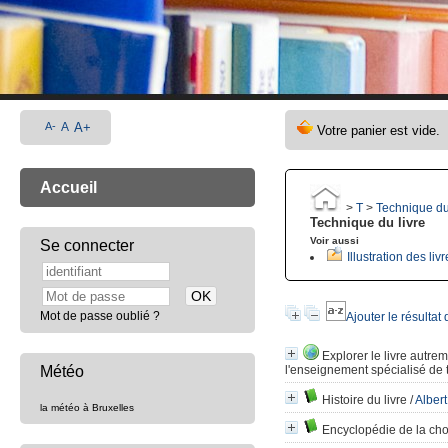
A-
A
A+
Accueil
>
T
>
Technique du
Technique du livre
Voir aussi
Se connecter
Illustration des liv
Mot de passe oublié ?
Ajouter le résultat
Explorer le livre autre
Météo
l'enseignement spécialisé de t
Histoire du livre
/
Alber
la météo à Bruxelles
Encyclopédie de la ch