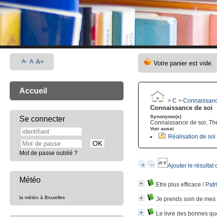
A-
A
A+
Accueil
>
C
>
Connaissanc
Connaissance de soi
Synonyme(s)
Se connecter
Connaissance de soi, Théo
Voir aussi
Réalisation de soi
Mot de passe oublié ?
Ajouter le résultat
Météo
Etre plus efficace
/
Patr
la météo à Bruxelles
Je prends soin de mes 
Le livre des bonnes qu