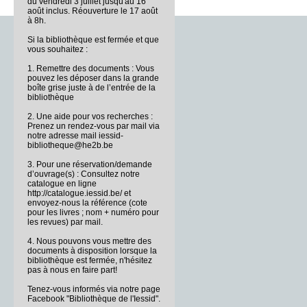
du vendredi 3 juillet jusqu'au 16
août inclus. Réouverture le 17 août
à 8h.
Si la bibliothèque est fermée et que
vous souhaitez :
1. Remettre des documents : Vous
pouvez les déposer dans la grande
boîte grise juste à de l’entrée de la
bibliothèque
2. Une aide pour vos recherches :
Prenez un rendez-vous par mail via
notre adresse mail iessid-
bibliotheque@he2b.be
3. Pour une réservation/demande
d’ouvrage(s) : Consultez notre
catalogue en ligne
http://catalogue.iessid.be/ et
envoyez-nous la référence (cote
pour les livres ; nom + numéro pour
les revues) par mail.
4. Nous pouvons vous mettre des
documents à disposition lorsque la
bibliothèque est fermée, n'hésitez
pas à nous en faire part!
Tenez-vous informés via notre page
Facebook "Bibliothèque de l'Iessid".