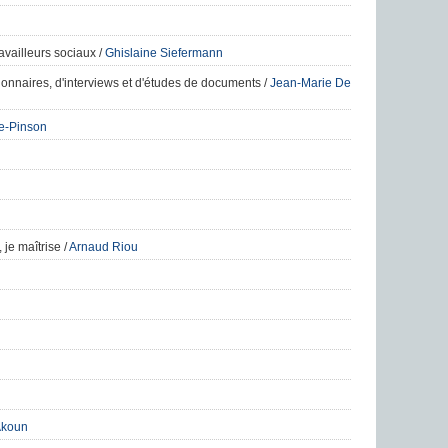
availleurs sociaux
/
Ghislaine Siefermann
onnaires, d'interviews et d'études de documents
/
Jean-Marie De
e-Pinson
, je maîtrise
/
Arnaud Riou
Akoun