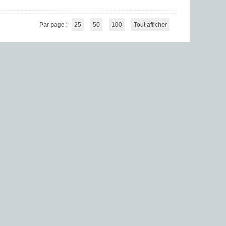
Par page :
25
50
100
Tout afficher