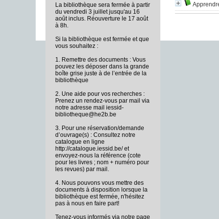
Apprendre
La bibliothèque sera fermée à partir
du vendredi 3 juillet jusqu'au 16
août inclus. Réouverture le 17 août
à 8h.
Si la bibliothèque est fermée et que
vous souhaitez :
1. Remettre des documents : Vous
pouvez les déposer dans la grande
boîte grise juste à de l’entrée de la
bibliothèque
2. Une aide pour vos recherches :
Prenez un rendez-vous par mail via
notre adresse mail iessid-
bibliotheque@he2b.be
3. Pour une réservation/demande
d’ouvrage(s) : Consultez notre
catalogue en ligne
http://catalogue.iessid.be/ et
envoyez-nous la référence (cote
pour les livres ; nom + numéro pour
les revues) par mail.
4. Nous pouvons vous mettre des
documents à disposition lorsque la
bibliothèque est fermée, n'hésitez
pas à nous en faire part!
Tenez-vous informés via notre page