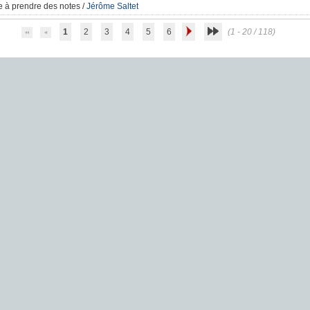
 à prendre des notes
/
Jérôme Saltet
1
2
3
4
5
6
(1 - 20 / 118)