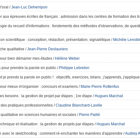
l'oral
/
Jean-Luc Deherripon
er aux épreuves écrites de français
: admission dans les centres de formation des tr
gie du recueil d'informations
: fondements des méthodes d'observations, de questi
on scientifique
: conception, rédaction, présentation, signalétique
/
Michèle Lenobl
che qualitative
/
Jean-Pierre Deslauriers
 pour bien démarrer mes études
/
Hélène Weber
s pour prendre la parole en public
/
Philippe Lebreton
t je prends la parole en public !
: objectifs, exercices, bilans ; j'apprends, j'applique
 pour mieux m'organiser
: concours et examens
/
Marie-Pierre Rottenfus
es besoins
: la gestion de projet par étapes ; 1re étape
/
Hugues Marchat
 des pratiques professionnelles
/
Claudine Blanchard-Laville
 qualitative en sciences humaines et sociales
/
Pierre Paillé
chnique et réalisation
: la gestion de projets par étapes
/
Hugues Marchat
 avec le sketchnoting
: comment ré-enchanter les manières d'apprendre
/
Audrey 