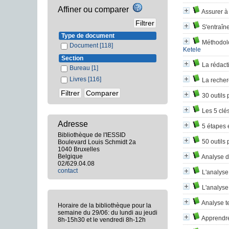
Affiner ou comparer
Assurer à 
S'entraîn
Type de document
Méthodolo
Document
[118]
Ketele
Section
La rédacti
Bureau
[1]
Livres
[116]
La recher
30 outils
Les 5 clé
Adresse
5 étapes e
Bibliothèque de l'IESSID
50 outils
Boulevard Louis Schmidt 2a
1040 Bruxelles
Belgique
Analyse d
02/629.04.08
contact
L'analyse
L'analyse
Analyse te
Horaire de la bibliothèque pour la
semaine du 29/06: du lundi au jeudi
Apprendre
8h-15h30 et le vendredi 8h-12h