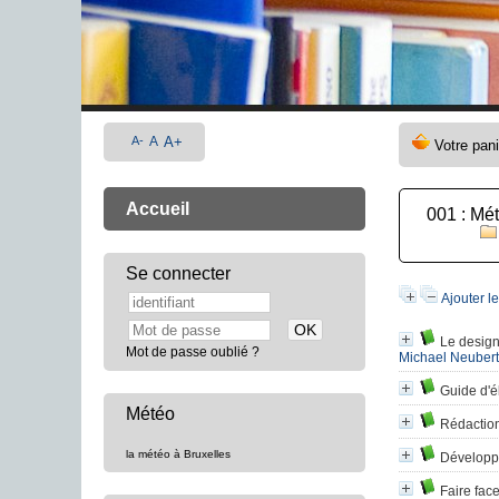
A-
A
A+
Accueil
001 : Mét
Se connecter
Ajouter le
Le design
Mot de passe oublié ?
Michael Neubert
Guide d'é
Météo
Rédaction
la météo à Bruxelles
Développ
Faire face