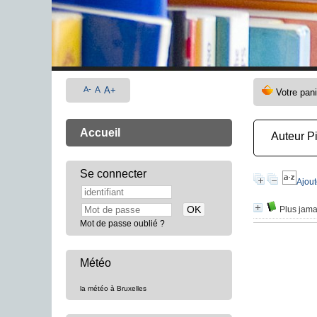
A-
A
A+
Accueil
Auteur P
Se connecter
Ajout
Plus jama
Mot de passe oublié ?
Météo
la météo à Bruxelles