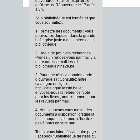
du vendredi 3 juillet jusqu'au 16
août inclus. Réouverture le 17 août
à 8h.
Si la bibliothèque est fermée et que
vous souhaitez :
1. Remettre des documents : Vous
pouvez les déposer dans la grande
boîte grise juste à de l’entrée de la
bibliothèque
2. Une aide pour vos recherches :
Prenez un rendez-vous par mail via
notre adresse mail iessid-
bibliotheque@he2b.be
3. Pour une réservation/demande
d’ouvrage(s) : Consultez notre
catalogue en ligne
http://catalogue.iessid.be/ et
envoyez-nous la référence (cote
pour les livres ; nom + numéro pour
les revues) par mail.
4. Nous pouvons vous mettre des
documents à disposition lorsque la
bibliothèque est fermée, n'hésitez
pas à nous en faire part!
Tenez-vous informés via notre page
Facebook "Bibliothèque de l'Iessid".