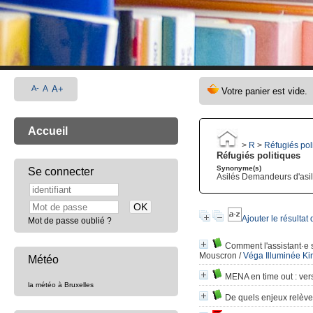
A-
A
A+
Accueil
>
R
>
Réfugiés pol
Réfugiés politiques
Synonyme(s)
Se connecter
Asilés Demandeurs d'asi
Ajouter le résultat
Mot de passe oublié ?
Comment l'assistant·e s
Mouscron
/
Véga Illuminée K
Météo
MENA en time out
: ver
la météo à Bruxelles
De quels enjeux relèv