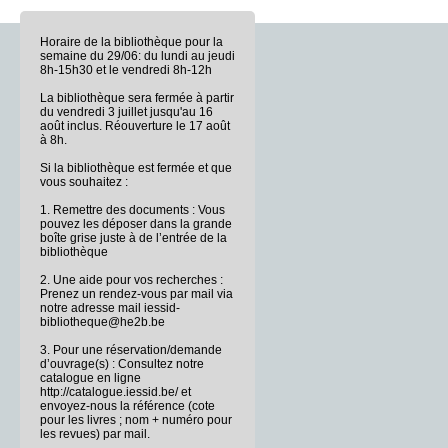
Horaire de la bibliothèque pour la
semaine du 29/06: du lundi au jeudi
8h-15h30 et le vendredi 8h-12h
La bibliothèque sera fermée à partir
du vendredi 3 juillet jusqu'au 16
août inclus. Réouverture le 17 août
à 8h.
Si la bibliothèque est fermée et que
vous souhaitez :
1. Remettre des documents : Vous
pouvez les déposer dans la grande
boîte grise juste à de l’entrée de la
bibliothèque
2. Une aide pour vos recherches :
Prenez un rendez-vous par mail via
notre adresse mail iessid-
bibliotheque@he2b.be
3. Pour une réservation/demande
d’ouvrage(s) : Consultez notre
catalogue en ligne
http://catalogue.iessid.be/ et
envoyez-nous la référence (cote
pour les livres ; nom + numéro pour
les revues) par mail.