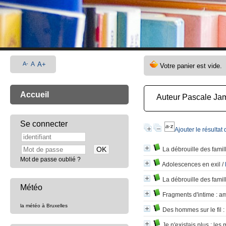
A-
A
A+
Accueil
Auteur Pascale Ja
Se connecter
Ajouter le résultat
La débrouille des famil
Mot de passe oublié ?
Adolescences en exil
/
La débrouille des famil
Météo
Fragments d'intime
: am
la météo à Bruxelles
Des hommes sur le fil
:
Je n'existais plus
: les 