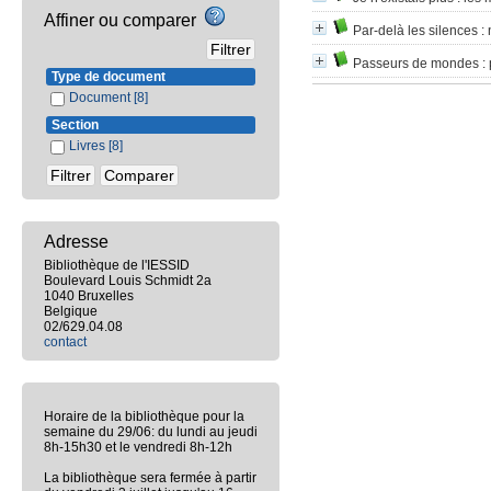
Affiner ou comparer
Par-delà les silences
: 
Passeurs de mondes
: 
Type de document
Document
[8]
Section
Livres
[8]
Adresse
Bibliothèque de l'IESSID
Boulevard Louis Schmidt 2a
1040 Bruxelles
Belgique
02/629.04.08
contact
Horaire de la bibliothèque pour la
semaine du 29/06: du lundi au jeudi
8h-15h30 et le vendredi 8h-12h
La bibliothèque sera fermée à partir