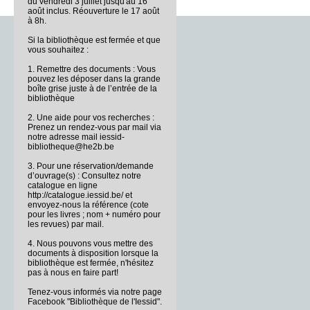
du vendredi 3 juillet jusqu'au 16
août inclus. Réouverture le 17 août
à 8h.
Si la bibliothèque est fermée et que
vous souhaitez :
1. Remettre des documents : Vous
pouvez les déposer dans la grande
boîte grise juste à de l’entrée de la
bibliothèque
2. Une aide pour vos recherches :
Prenez un rendez-vous par mail via
notre adresse mail iessid-
bibliotheque@he2b.be
3. Pour une réservation/demande
d’ouvrage(s) : Consultez notre
catalogue en ligne
http://catalogue.iessid.be/ et
envoyez-nous la référence (cote
pour les livres ; nom + numéro pour
les revues) par mail.
4. Nous pouvons vous mettre des
documents à disposition lorsque la
bibliothèque est fermée, n'hésitez
pas à nous en faire part!
Tenez-vous informés via notre page
Facebook "Bibliothèque de l'Iessid".