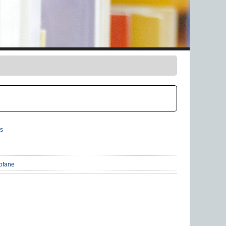
s
Bofane