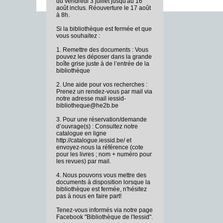
du vendredi 3 juillet jusqu'au 16
août inclus. Réouverture le 17 août
à 8h.
Si la bibliothèque est fermée et que
vous souhaitez :
1. Remettre des documents : Vous
pouvez les déposer dans la grande
boîte grise juste à de l’entrée de la
bibliothèque
2. Une aide pour vos recherches :
Prenez un rendez-vous par mail via
notre adresse mail iessid-
bibliotheque@he2b.be
3. Pour une réservation/demande
d’ouvrage(s) : Consultez notre
catalogue en ligne
http://catalogue.iessid.be/ et
envoyez-nous la référence (cote
pour les livres ; nom + numéro pour
les revues) par mail.
4. Nous pouvons vous mettre des
documents à disposition lorsque la
bibliothèque est fermée, n'hésitez
pas à nous en faire part!
Tenez-vous informés via notre page
Facebook "Bibliothèque de l'Iessid".