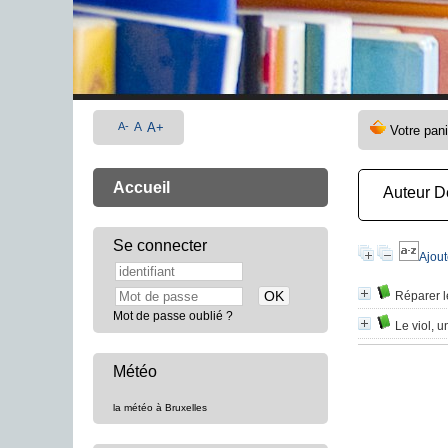
A-
A
A+
Accueil
Auteur 
Se connecter
Ajout
Réparer 
Mot de passe oublié ?
Le viol, 
Météo
la météo à Bruxelles