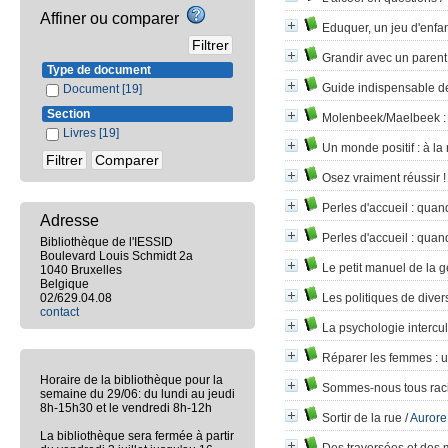
Affiner ou comparer
Eduquer, un jeu d'enfa
Grandir avec un parent
Type de document
Guide indispensable de
Document
[19]
Section
Molenbeek/Maelbeek
:
Livres
[19]
Un monde positif
: à la
Osez vraiment réussir !
Perles d'accueil
: quand
Adresse
Perles d'accueil
: quand
Bibliothèque de l'IESSID
Boulevard Louis Schmidt 2a
Le petit manuel de la g
1040 Bruxelles
Belgique
02/629.04.08
Les politiques de diver
contact
La psychologie intercul
Réparer les femmes
: 
Horaire de la bibliothèque pour la
Sommes-nous tous raci
semaine du 29/06: du lundi au jeudi
8h-15h30 et le vendredi 8h-12h
Sortir de la rue
/
Aurore
La bibliothèque sera fermée à partir