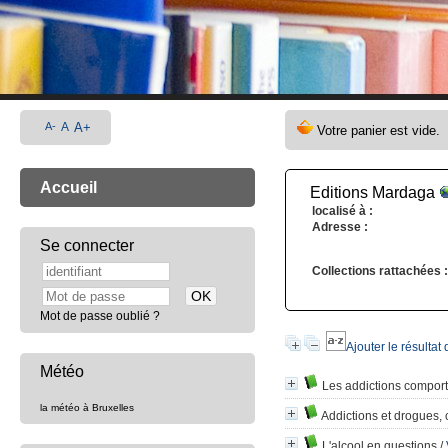
A-
A
A+
Accueil
Editions Mardaga
localisé à :
Adresse :
Se connecter
Collections rattachées :
Mot de passe oublié ?
Ajouter le résultat
Météo
Les addictions compor
la météo à Bruxelles
Addictions et drogues,
L'alcool en questions
/