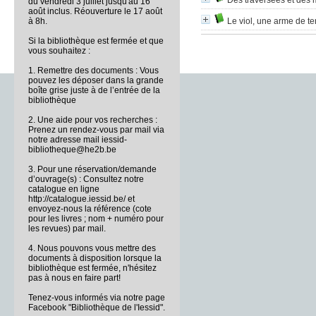
Des traversées et des 
du vendredi 3 juillet jusqu'au 16
août inclus. Réouverture le 17 août
à 8h.
Le viol, une arme de te
Si la bibliothèque est fermée et que
vous souhaitez :
1. Remettre des documents : Vous
pouvez les déposer dans la grande
boîte grise juste à de l’entrée de la
bibliothèque
2. Une aide pour vos recherches :
Prenez un rendez-vous par mail via
notre adresse mail iessid-
bibliotheque@he2b.be
3. Pour une réservation/demande
d’ouvrage(s) : Consultez notre
catalogue en ligne
http://catalogue.iessid.be/ et
envoyez-nous la référence (cote
pour les livres ; nom + numéro pour
les revues) par mail.
4. Nous pouvons vous mettre des
documents à disposition lorsque la
bibliothèque est fermée, n'hésitez
pas à nous en faire part!
Tenez-vous informés via notre page
Facebook "Bibliothèque de l'Iessid".