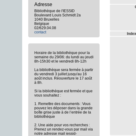
Adresse
Bibliothèque de l'IESSID
Boulevard Louis Schmidt 2a
1040 Bruxelles
Belgique
02/629.04.08
contact
Index
Horaire de la bibliothèque pour la
semaine du 29/06: du lundi au jeudi
8h-15h30 et le vendredi 8h-12h
La bibliothèque sera fermée à partir
du vendredi 3 juillet jusqu'au 16
août inclus. Réouverture le 17 août
à 8h.
Si la bibliothèque est fermée et que
vous souhaitez :
1. Remettre des documents : Vous
pouvez les déposer dans la grande
boîte grise juste à de l’entrée de la
bibliothèque
2. Une aide pour vos recherches :
Prenez un rendez-vous par mail via
notre adresse mail iessid-