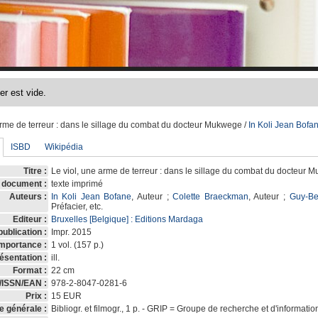
arme de terreur
: dans le sillage du combat du docteur Mukwege
/
In Koli Jean Bofa
ISBD
Wikipédia
Titre :
Le viol, une arme de terreur : dans le sillage du combat du docteur 
 document :
texte imprimé
Auteurs :
In Koli Jean Bofane
, Auteur ;
Colette Braeckman
, Auteur ;
Guy-Be
Préfacier, etc.
Editeur :
Bruxelles [Belgique] : Editions Mardaga
ublication :
Impr. 2015
mportance :
1 vol. (157 p.)
ésentation :
ill.
Format :
22 cm
/ISSN/EAN :
978-2-8047-0281-6
Prix :
15 EUR
e générale :
Bibliogr. et filmogr., 1 p. - GRIP = Groupe de recherche et d'information 