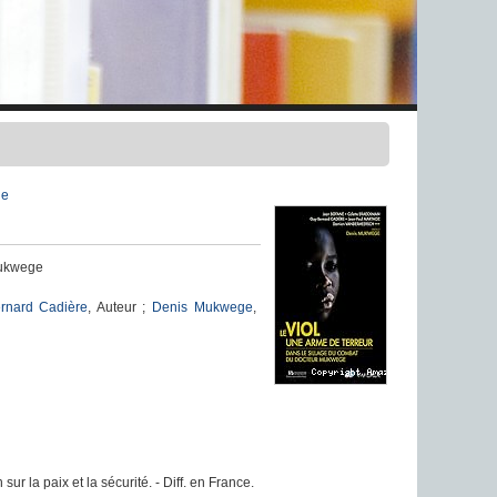
ne
Mukwege
rnard Cadière
, Auteur ;
Denis Mukwege
,
sur la paix et la sécurité. - Diff. en France.