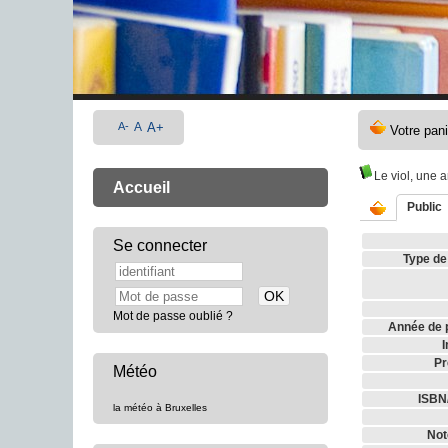
A-
A
A+
Le viol, une 
Accueil
Public
Se connecter
Type de
Mot de passe oublié ?
Année de p
I
Pr
Météo
ISBN
la météo à Bruxelles
Not