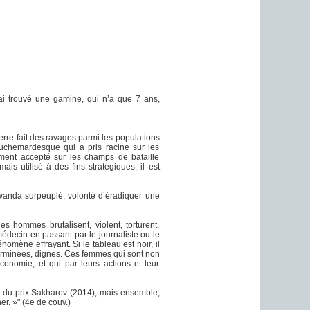
J’ai trouvé une gamine, qui n’a que 7 ans,
erre fait des ravages parmi les populations
 cauchemardesque qui a pris racine sur les
ement accepté sur les champs de bataille
is utilisé à des fins stratégiques, il est
Rwanda surpeuplé, volonté d’éradiquer une
.
 hommes brutalisent, violent, torturent,
édecin en passant par le journaliste ou le
omène effrayant. Si le tableau est noir, il
erminées, dignes. Ces femmes qui sont non
conomie, et qui par leurs actions et leur
e du prix Sakharov (2014), mais ensemble,
r. »" (4e de couv.)