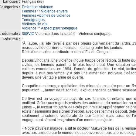
Langues :
Français (
fre
)
Catégories :
Enfants et violence
Femmes ** Violence envers
Femmes victimes de violence
Témoignages
Victimes de viol
Violence ** Aspect psychologique
. décimale :
308VIO
Violence dans la société - Violence conjugale
Résumé :
"
"À l’aube, j’ai été réveillé par des pleurs qui venaient du jardin. 
recroquevillée derrière un buisson, du sang entre les jambes.
Récit d’une scène « ordinaire » dans l’Est du Congo…
Depuis vingt ans, une violence inouïe frappe cette région. Si toute gu
civiles, les femmes paient ici le plus lourd tribut. Une situation
collines rwandaises en 1994, l’année du génocide. Le viol, tacit
depuis la nuit des temps, y a pris une dimension nouvelle : désorma
devenu une véritable arme de guerre.
Conquête des terres, exploitation des minerais, exutoire pour un 
population…, autant de raisons qui expliquent cette barbarie sexuelle
Ce livre est un voyage au pays de ces femmes et enfants que des
mutilent. Grâce aux regards croisés des auteurs – du romancier au m
juriste –, le lecteur trouvera des clés pour mieux appréhender ce phén
existe néanmoins des signes d’espoir, avec des femmes debout, dét
seulement la colonne vertébrale de leur famille, mais aussi de l’é
engagement sèment les graines d’un monde plus juste.
« Notre pays est malade, a dit le docteur Mukwege lors de la remis
avec nos amis de par le monde, nous pouvons et nous allons le soigne