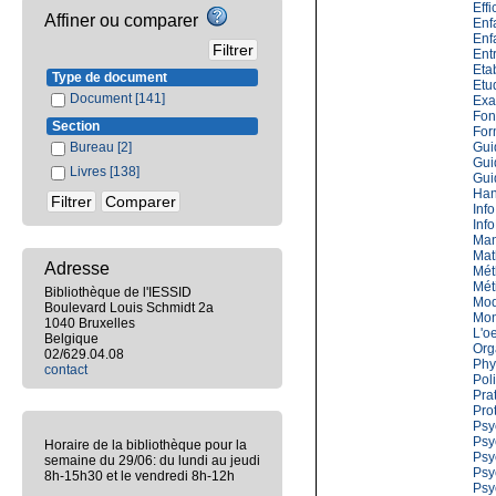
Effi
Affiner ou comparer
Enf
Enfa
Ent
Eta
Type de document
Etu
Document
[141]
Exa
Fon
Section
For
Bureau
[2]
Gui
Gui
Livres
[138]
Gui
Han
Inf
Inf
Man
Mat
Adresse
Mét
Mét
Bibliothèque de l'IESSID
Mod
Boulevard Louis Schmidt 2a
Mon
1040 Bruxelles
L'o
Belgique
Org
02/629.04.08
Phy
contact
Poli
Pra
Pro
Psy
Psy
Horaire de la bibliothèque pour la
Psy
semaine du 29/06: du lundi au jeudi
Psy
8h-15h30 et le vendredi 8h-12h
Psy