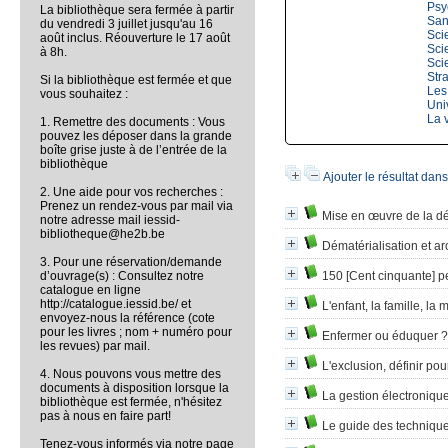
Psy
La bibliothèque sera fermée à partir
San
du vendredi 3 juillet jusqu'au 16
Sci
août inclus. Réouverture le 17 août
Sci
à 8h.
Sci
Str
Si la bibliothèque est fermée et que
Les
vous souhaitez :
Uni
La v
1. Remettre des documents : Vous
pouvez les déposer dans la grande
boîte grise juste à de l’entrée de la
bibliothèque
Ajouter le résultat dan
2. Une aide pour vos recherches :
Prenez un rendez-vous par mail via
Mise en œuvre de la dé
notre adresse mail iessid-
bibliotheque@he2b.be
Dématérialisation et a
3. Pour une réservation/demande
d’ouvrage(s) : Consultez notre
150 [Cent cinquante] 
catalogue en ligne
http://catalogue.iessid.be/ et
L'enfant, la famille, la 
envoyez-nous la référence (cote
pour les livres ; nom + numéro pour
Enfermer ou éduquer ?
les revues) par mail.
L'exclusion, définir pour
4. Nous pouvons vous mettre des
documents à disposition lorsque la
La gestion électroniqu
bibliothèque est fermée, n'hésitez
pas à nous en faire part!
Le guide des technique
Tenez-vous informés via notre page