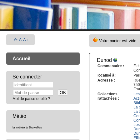
A-
A
A+
Accueil
Dunod
Commentaire :
F
Co
localisé à :
Par
Se connecter
Adresse :
Rue
750
Fra
Collections
Les
rattachées :
Act
Mot de passe oublié ?
Bib
La b
La b
Météo
Cen
Com
Les
la météo à Bruxelles
Dun
Dun
Eff