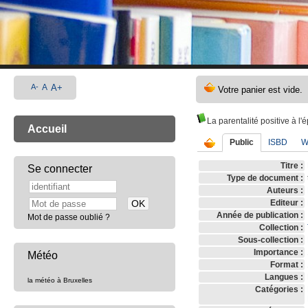
A-
A
A+
La parentalité positive à l'
Accueil
Public
ISBD
W
Titre :
Se connecter
Type de document :
Auteurs :
Editeur :
Année de publication :
Mot de passe oublié ?
Collection :
Sous-collection :
Importance :
Météo
Format :
Langues :
la météo à Bruxelles
Catégories :