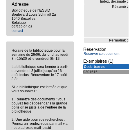
Index. décimale :
Adresse
Résumé :
Bibliothèque de l'IESSID
Boulevard Louis Schmidt 2a
1040 Bruxelles
Belgique
02/629.04.08
contact
Permalink :
Réservation
Horaire de la bibliothèque pour la
Réserver ce document
semaine du 29/06: du lundi au jeudi
8h-15h30 et le vendredi 8h-12h
Exemplaires (1)
La bibliothèque sera fermée à partir
Code-barres
du vendredi 3 juillet jusqu'au 16
0301615
août inclus. Réouverture le 17 août
à 8h.
Si la bibliothèque est fermée et que
vous souhaitez :
1. Remettre des documents : Vous
pouvez les déposer dans la grande
boîte grise juste à de l’entrée de la
bibliothèque
2. Une aide pour vos recherches :
Prenez un rendez-vous par mail via
notre adresse mail iessid-