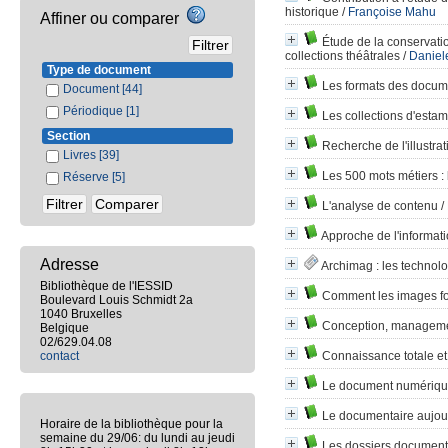
historique
/
Françoise Mahu
Affiner ou comparer
Étude de la conservati
collections théâtrales
/
Daniel
Type de document
Les formats des docume
Document
[44]
Périodique
[1]
Les collections d'esta
Section
Recherche de l'illustrat
Livres
[39]
Les 500 mots métiers
:
Réserve
[5]
L'analyse de contenu
/
Approche de l'informat
Adresse
Archimag
: les technolo
Bibliothèque de l'IESSID
Comment les images fo
Boulevard Louis Schmidt 2a
1040 Bruxelles
Conception, management
Belgique
02/629.04.08
contact
Connaissance totale et
Le document numérique
Le documentaire aujou
Horaire de la bibliothèque pour la
semaine du 29/06: du lundi au jeudi
Les dossiers document