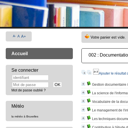
A-
A
A+
Accueil
002 : Documentatio
Se connecter
Ajouter le résultat
Gestion documentaire
Mot de passe oublié ?
La science de l'informa
Vocabulaire de la doc
Météo
Le management de l'inf
la météo à Bruxelles
Les techniques document
Contribution à l'étude