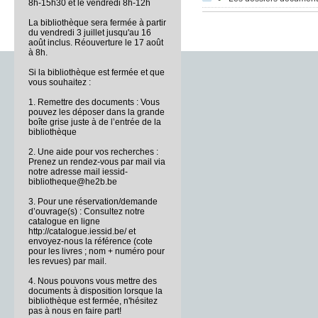
8h-15h30 et le vendredi 8h-12h
La bibliothèque sera fermée à partir
du vendredi 3 juillet jusqu'au 16
août inclus. Réouverture le 17 août
à 8h.
Si la bibliothèque est fermée et que
vous souhaitez :
1. Remettre des documents : Vous
pouvez les déposer dans la grande
boîte grise juste à de l’entrée de la
bibliothèque
2. Une aide pour vos recherches :
Prenez un rendez-vous par mail via
notre adresse mail iessid-
bibliotheque@he2b.be
3. Pour une réservation/demande
d’ouvrage(s) : Consultez notre
catalogue en ligne
http://catalogue.iessid.be/ et
envoyez-nous la référence (cote
pour les livres ; nom + numéro pour
les revues) par mail.
4. Nous pouvons vous mettre des
documents à disposition lorsque la
bibliothèque est fermée, n'hésitez
pas à nous en faire part!