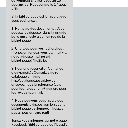
du vendredi 3 juillet jusqu'au 16
août inclus. Réouverture le 17 août
à 8h.
Si la bibliothèque est fermée et que
vous souhaitez :
1. Remettre des documents : Vous
pouvez les déposer dans la grande
boîte grise juste à de l’entrée de la
bibliothèque
2. Une aide pour vos recherches :
Prenez un rendez-vous par mail via
notre adresse mail iessid-
bibliotheque@he2b.be
3. Pour une réservation/demande
d’ouvrage(s) : Consultez notre
catalogue en ligne
http://catalogue.iessid.be/ et
envoyez-nous la référence (cote
pour les livres ; nom + numéro pour
les revues) par mail.
4. Nous pouvons vous mettre des
documents à disposition lorsque la
bibliothèque est fermée, n'hésitez
pas à nous en faire part!
Tenez-vous informés via notre page
Facebook "Bibliothèque de l'Iessid".