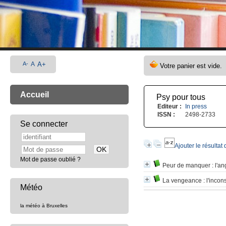
A-
A
A+
Accueil
Psy pour tous
Editeur :
In press
ISSN :
2498-2733
Se connecter
Ajouter le résultat
Mot de passe oublié ?
Peur de manquer
: l'a
La vengeance
: l'incon
Météo
la météo à Bruxelles