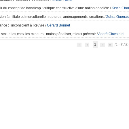
hir du concept de handicap
: critique constructive d'une notion obsolète
/
Kevin Char
on familiale et interculturelle
: ruptures, aménagements, créations
/
Zohra Guerrao
ance
: l'inconscient à l'œuvre
/
Gérard Bonnet
 sexuelles chez les mineurs
: moins pénaliser, mieux prévenir
/
André Ciavaldini
1
(1 - 8 / 8)