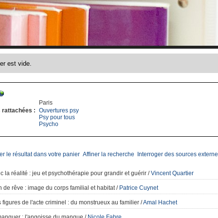
Paris
 rattachées :
Ouvertures psy
Psy pour tous
Psycho
er le résultat dans votre panier
Affiner la recherche
Interroger des sources externe
 la réalité
: jeu et psychothérapie pour grandir et guérir
/
Vincent Quartier
 de rêve
: image du corps familial et habitat
/
Patrice Cuynet
figures de l'acte criminel
: du monstrueux au familier
/
Amal Hachet
manquer
: l'angoisse du manque
/
Nicole Fabre