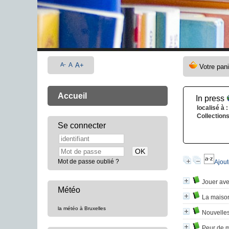
A-
A
A+
Accueil
In press
localisé à :
Collections
Se connecter
Mot de passe oublié ?
Ajout
Jouer avec
Météo
La maison
la météo à Bruxelles
Nouvelles 
Peur de 