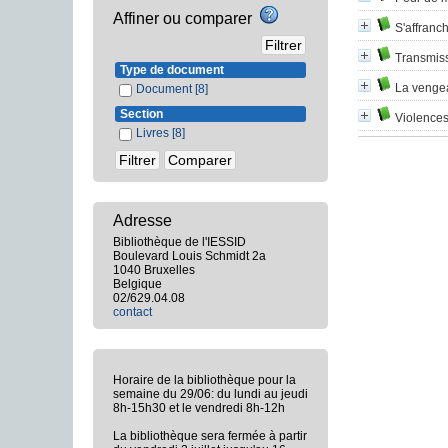
Affiner ou comparer
S'affranc
Transmissi
Type de document
La venge
Document
[8]
Section
Violences
Livres
[8]
Adresse
Bibliothèque de l'IESSID
Boulevard Louis Schmidt 2a
1040 Bruxelles
Belgique
02/629.04.08
contact
Horaire de la bibliothèque pour la
semaine du 29/06: du lundi au jeudi
8h-15h30 et le vendredi 8h-12h
La bibliothèque sera fermée à partir