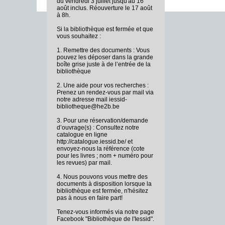
du vendredi 3 juillet jusqu'au 16
août inclus. Réouverture le 17 août
à 8h.
Si la bibliothèque est fermée et que
vous souhaitez :
1. Remettre des documents : Vous
pouvez les déposer dans la grande
boîte grise juste à de l’entrée de la
bibliothèque
2. Une aide pour vos recherches :
Prenez un rendez-vous par mail via
notre adresse mail iessid-
bibliotheque@he2b.be
3. Pour une réservation/demande
d’ouvrage(s) : Consultez notre
catalogue en ligne
http://catalogue.iessid.be/ et
envoyez-nous la référence (cote
pour les livres ; nom + numéro pour
les revues) par mail.
4. Nous pouvons vous mettre des
documents à disposition lorsque la
bibliothèque est fermée, n'hésitez
pas à nous en faire part!
Tenez-vous informés via notre page
Facebook "Bibliothèque de l'Iessid".