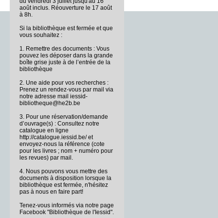
du vendredi 3 juillet jusqu'au 16
août inclus. Réouverture le 17 août
à 8h.
Si la bibliothèque est fermée et que
vous souhaitez :
1. Remettre des documents : Vous
pouvez les déposer dans la grande
boîte grise juste à de l’entrée de la
bibliothèque
2. Une aide pour vos recherches :
Prenez un rendez-vous par mail via
notre adresse mail iessid-
bibliotheque@he2b.be
3. Pour une réservation/demande
d’ouvrage(s) : Consultez notre
catalogue en ligne
http://catalogue.iessid.be/ et
envoyez-nous la référence (cote
pour les livres ; nom + numéro pour
les revues) par mail.
4. Nous pouvons vous mettre des
documents à disposition lorsque la
bibliothèque est fermée, n'hésitez
pas à nous en faire part!
Tenez-vous informés via notre page
Facebook "Bibliothèque de l'Iessid".