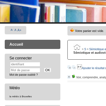
A-
A
A+
Accueil
>
S
>
Sémiotique e
Sémiotique et audiovi
Se connecter
Ajouter le résultat
Mot de passe oublié ?
Voir, comprendre, anal
Météo
la météo à Bruxelles