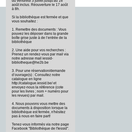
du vendredi 3 juillet jusqu'au 16
août inclus. Réouverture le 17 août
à 8h.
Si la bibliothèque est fermée et que
vous souhaitez :
1. Remettre des documents : Vous
pouvez les déposer dans la grande
boîte grise juste à de l’entrée de la
bibliothèque
2. Une aide pour vos recherches :
Prenez un rendez-vous par mail via
notre adresse mail iessid-
bibliotheque@he2b.be
3. Pour une réservation/demande
d’ouvrage(s) : Consultez notre
catalogue en ligne
http://catalogue.iessid.be/ et
envoyez-nous la référence (cote
pour les livres ; nom + numéro pour
les revues) par mail.
4. Nous pouvons vous mettre des
documents à disposition lorsque la
bibliothèque est fermée, n'hésitez
pas à nous en faire part!
Tenez-vous informés via notre page
Facebook "Bibliothèque de l'Iessid".