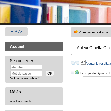
A-
A
A+
Accueil
Auteur Ornella Om
Se connecter
Ajouter le résultat
Le projet de Dynamo Int
Mot de passe oublié ?
Météo
la météo à Bruxelles