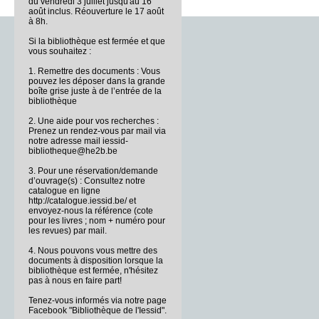
du vendredi 3 juillet jusqu'au 16
août inclus. Réouverture le 17 août
à 8h.
Si la bibliothèque est fermée et que
vous souhaitez :
1. Remettre des documents : Vous
pouvez les déposer dans la grande
boîte grise juste à de l’entrée de la
bibliothèque
2. Une aide pour vos recherches :
Prenez un rendez-vous par mail via
notre adresse mail iessid-
bibliotheque@he2b.be
3. Pour une réservation/demande
d’ouvrage(s) : Consultez notre
catalogue en ligne
http://catalogue.iessid.be/ et
envoyez-nous la référence (cote
pour les livres ; nom + numéro pour
les revues) par mail.
4. Nous pouvons vous mettre des
documents à disposition lorsque la
bibliothèque est fermée, n'hésitez
pas à nous en faire part!
Tenez-vous informés via notre page
Facebook "Bibliothèque de l'Iessid".