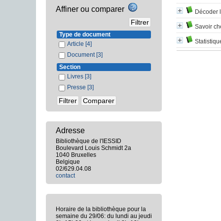
Affiner ou comparer
Décoder l
Savoir ch
Type de document
Statistiqu
Article
[4]
Document
[3]
Section
Livres
[3]
Presse
[3]
Adresse
Bibliothèque de l'IESSID
Boulevard Louis Schmidt 2a
1040 Bruxelles
Belgique
02/629.04.08
contact
Horaire de la bibliothèque pour la
semaine du 29/06: du lundi au jeudi