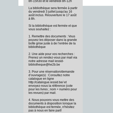
8h-15h30 et le vendredi 8h-12h
La bibliothèque sera fermée à partir
du vendredi 3 juillet jusqu'au 16
août inclus. Réouverture le 17 août
à 8h.
Si la bibliothèque est fermée et que
vous souhaitez :
1. Remettre des documents : Vous
pouvez les déposer dans la grande
boîte grise juste à de l’entrée de la
bibliothèque
2. Une aide pour vos recherches :
Prenez un rendez-vous par mail via
notre adresse mail iessid-
bibliotheque@he2b.be
3. Pour une réservation/demande
d’ouvrage(s) : Consultez notre
catalogue en ligne
http://catalogue.iessid.be/ et
envoyez-nous la référence (cote
pour les livres ; nom + numéro pour
les revues) par mail.
4. Nous pouvons vous mettre des
documents à disposition lorsque la
bibliothèque est fermée, n'hésitez
pas à nous en faire part!