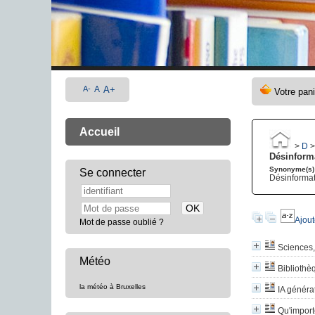
A-
A
A+
Accueil
>
D
Désinform
Synonyme(s)
Se connecter
Désinformati
Ajout
Mot de passe oublié ?
Sciences, 
Météo
Bibliothè
la météo à Bruxelles
IA généra
Qu'import