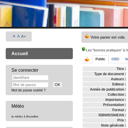
A-
A
A+
Les "bonnes pratiques" à l'
Accueil
Public
ISBD
W
Titre :
Se connecter
Type de document :
Auteurs :
Editeur :
Année de publication :
Mot de passe oublié ?
Collection :
Importance :
Présentation :
Météo
Format :
ISBN/ISSN/EAN :
la météo à Bruxelles
Prix :
Note générale :