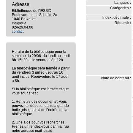
Langues :
Adresse
Catégories :
Bibliothèque de l'IESSID
Boulevard Louis Schmidt 2a
Index. décimale :
1040 Bruxelles
Résumé :
Belgique
02/629.04.08
contact
Horaire de la bibliothèque pour la
semaine du 29/06: du lundi au jeudi
8h-15h30 et le vendredi 8h-12h
La bibliothèque sera fermée à partir
du vendredi 3 juillet jusqu'au 16
août inclus. Réouverture le 17 août
Note de contenu :
à 8h.
Si la bibliothèque est fermée et que
vous souhaitez :
1. Remettre des documents : Vous
pouvez les déposer dans la grande
boîte grise juste à de l’entrée de la
bibliothèque
2. Une aide pour vos recherches :
Prenez un rendez-vous par mail via
notre adresse mail iessid-