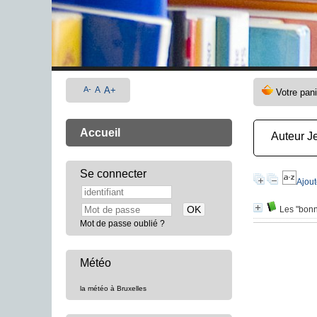
A-
A
A+
Accueil
Auteur J
Se connecter
Ajout
Les "bonn
Mot de passe oublié ?
Météo
la météo à Bruxelles