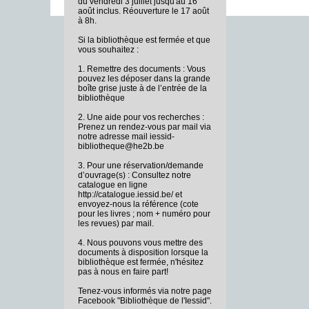
du vendredi 3 juillet jusqu'au 16
août inclus. Réouverture le 17 août
à 8h.
Si la bibliothèque est fermée et que
vous souhaitez :
1. Remettre des documents : Vous
pouvez les déposer dans la grande
boîte grise juste à de l’entrée de la
bibliothèque
2. Une aide pour vos recherches :
Prenez un rendez-vous par mail via
notre adresse mail iessid-
bibliotheque@he2b.be
3. Pour une réservation/demande
d’ouvrage(s) : Consultez notre
catalogue en ligne
http://catalogue.iessid.be/ et
envoyez-nous la référence (cote
pour les livres ; nom + numéro pour
les revues) par mail.
4. Nous pouvons vous mettre des
documents à disposition lorsque la
bibliothèque est fermée, n'hésitez
pas à nous en faire part!
Tenez-vous informés via notre page
Facebook "Bibliothèque de l'Iessid".